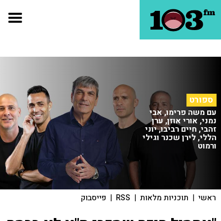
ספורט
עם משה פרימו, אבי
נמני, אורי אוזן, ערן
זהבי, חיים רביבו, יוני
הללי, לירן שכנר וגילי
ורמוט
ראשי
|
תוכניות מלאות
|
RSS
|
פייסבוק