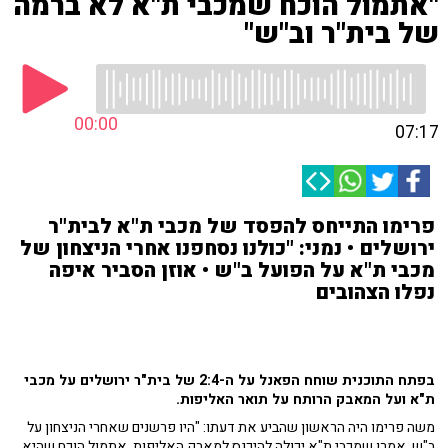
"אתמול הוכח שמכבי ת"א לא ברמה
של בית"ר וב"ש"
00:00
07:17
פרימו התייחס להפסד של מכבי ת"א לבית"ר
ירושלים • נמני: "כולנו נסחפנו אחרי הניצחון של
מכבי ת"א על הפועל ב"ש • אוזן הסביר איפה
נפלו הצהובים
בפתח התוכנית שוחח הפאנל על ה-2:4 של בית"ר ירושלים על מכבי
ת"א ועל המאבק הרותח על תואר האליפות.
משה פרימו היה הראשון שהביע את דעתו: "היו פרשנים שאחרי הניצחון על
ב"ש, אמרו שמכבי ת"א יכולה להיכנס למאבק האליפות, אתמול הוכח שהיא