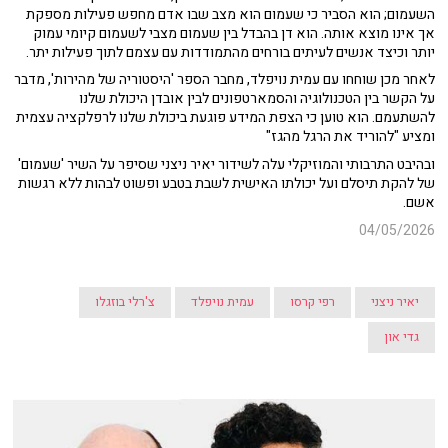
השעמום; הוא הסביר כי שעמום הוא מצב שבו אדם מחפש פעילות מספקת
אך אינו מוצא אותה.
הוא דן בהבדל בין שעמום מצבי לשעמום קיומי עמוק
יותר וכיצד אנשים לעיתים בורחים מהתמודדות עם עצמם לתוך פעילות יתר.
לאחר מכן שוחחו עם עמית נויפלד, מחבר הספר 'היסטוריה של מהירות', מדבר
על הקשר בין הטכנולוגיה והסמארטפונים לבין אובדן היכולת שלנו
להשתעמם.
הוא טוען כי הצפת המידע פוגעת ביכולת שלנו לרפלקציה עצמית
ומציע "להוריד את הרגל מהגז"
ובהיבט התרבותי והמוזיקלי עלה לשידור
יאיר ניצני שסיפר על השיר 'שעמום'
של להקת תיסלם ועל יכולתו האישית לשבת בטבע ופשוט לבהות ללא רגשות
אשם.
04/05/2026
יאיר ניצני
רפי קרסו
עמית נויפלד
צ'רלי בוזגלו
גדי און