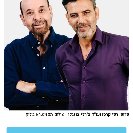
פרופ' רפי קרסו ועו"ד צ'רלי בוזגלו
| צילום: תם וינטראוב לוק