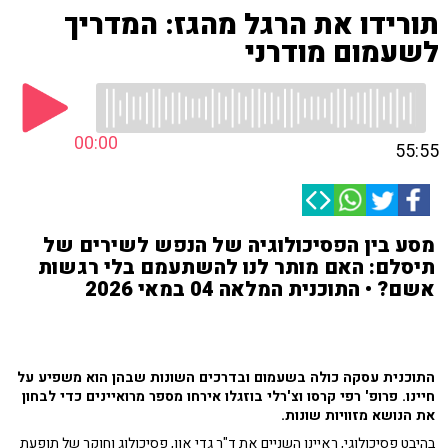
תורידו את הרגל מהגז: המדריך
לשעמום מודרני
00:00
55:55
מסע בין הפסיכולוגיה של הנפש לשירים של
תיסלם: האם מותר לנו להשתעמם בלי רגשות
אשם? • התוכנית המלאה 04 במאי 2026
התוכנית עסקה כולה ב
שעמום
ובדרכים השונות שבהן הוא משפיע על
חיינו. פרופ' רפי קרסו וצ'רלי בוזגלו
אירחו מספר מרואיינים כדי לבחון
את הנושא מזוויות שונות.
בהיבט פסיכולוגי, ראיינו השניים את
ד"ר גדי און, פסיכולוג וחוקר של תופעת