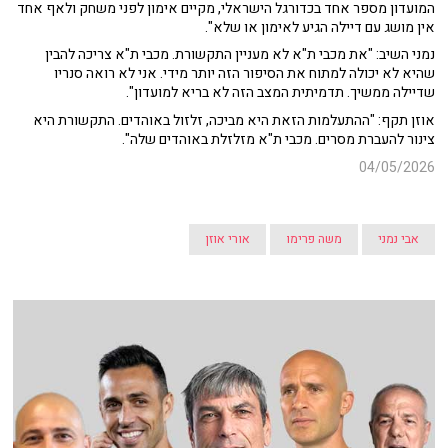
המועדון מספר אחד בכדורגל הישראלי, מקיים אימון לפני משחק ולאף אחד
אין מושג עם דיילה הגיע לאימון או שלא".
נמני השיב: "את מכבי ת"א לא מעניין התקשורת. מכבי ת"א צריכה להבין
שהיא לא יכולה למתוח את הסיפור הזה יותר מידי. אני לא רואה סנריו
שדיילה ממשיך. תדמיתית המצב הזה לא בריא למועדון".
אוזן תקף: "ההתעלמות הזאת היא מביכה, זלזול באוהדים. התקשורת היא
צינור להעברת מסרים. מכבי ת"א מזלזלת באוהדים שלה".
04/05/2026
אבי נמני
משה פרימו
אורי אוזן