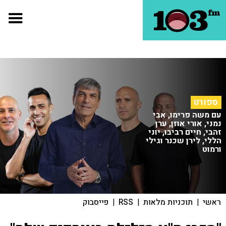
ספורט
עם משה פרימו, אבי
נמני, אורי אוזן, ערן
זהבי, חיים רביבו, יוני
הללי, לירן שכנר וגילי
ורמוט
ראשי
|
תוכניות מלאות
|
RSS
|
פייסבוק