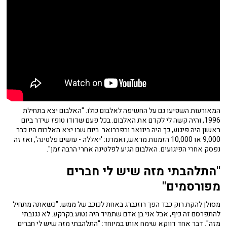
המאורעות השפיעו גם על החשיפה לאלבום כולו. "האלבום יצא בתחילת
1996, והיה קשה לי לקדם את האלבום. בכל פעם שדודו טופז שידר ביום
ראשון היה פיגוע, כך היה בינואר ובפברואר. ביום שבו יצא האלבום היו כבר
9,000 או 10,000 הזמנות מראש, ואמרנו: 'יאללה - עושים פלטינה', ואז זה
נפסק אחרי הפיגועים. האלבום הגיע לפלטינה אחרי הרבה זמן".
"התלהבתי מזה שיש לי חברים
מפורסמים"
מסולן להקת רוק כבד הפך רוזנברג באחת לכוכב של ממש. "כשאתה מתחיל
להתפרסם זה כיף, אבל אני בן אדם שתמיד היה נטוע בקרקע. לא נגנבתי
מזה". דבר אחד דווקא שימח אותו במיוחד: "התלהבתי מזה שיש לי חברים