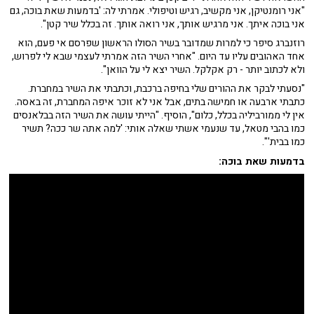
"אני רומנטיקן, אני מקשיב, רגיש וטיפולי. אמרתי לה: 'בדמעות שאת בוכה, גם
אני בוכה איתך. אני מרגיש אותך, אני רואה אותך. זה בכלל שיר קטן".
רוזנברג סיפר כי למרות שמדובר בשיר הסולו הראשון שפרסם אי פעם, הוא
אחד האהובים עליו עד היום. "אחרי השיר הזה אמרתי לעצמי שבא לי לפרוש,
ולא לכתוב יותר - רק אקלקל. השיר יצא לי על הוואן".
"נסעתי לבקר את ההורים שלי בחיפה ברכבת, וכתבתי את השיר במחברת.
כתבתי ארבעה או חמישה בתים, אבל אני לא זוכר איפה המחברת, זה באסה.
אין לי ממורביליה בכלל, כלום", הוסיף. "הייתי עושה את השיר הזה בבלאנסים
כמו בהבי מטאל, עד שנעמי אשתי שאלה אותי: 'למה אתה שר ככה? תשיר
כמו בבית'".
בדמעות שאת בוכה: