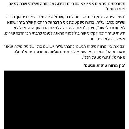
מפורסמים. פתאום אני יוצא עם חיים רביבו, זאב נחמה ושלומי שבת לפאב
ואני כמותם".
"נעמי הייתה זוגתי, היינו אז בתחילת הקשר ולא ידעתי שהיא בדיכאון. הרבה
שירים נכתבו עליה. ברטרוספקטיבה אני מדבר על הדיכאון שלה בזמן שהוא
לא מוסבר לי שם", סיפר. "באתי לעזור לה לצאת מהחושך הזה. אבל לא
ידעתי שזה דיכאון קליני שהוביל לסוף טראגי. לנעמי כתבתי הכי הרבה שירים,
אפילו כשלא היינו יחד.
"גם את 'בין מרווח טיפות הגשם' כתבתי עליה. יש שם סולו של ניק מילר, שאני
מאוד אוהב". אמר. הוא החמיא לגיטריסט שליווה אותו עוד מימי 'סטלה
מאריס': "גיטריסט על חלל".
'בין מרווח טיפות הגשם'