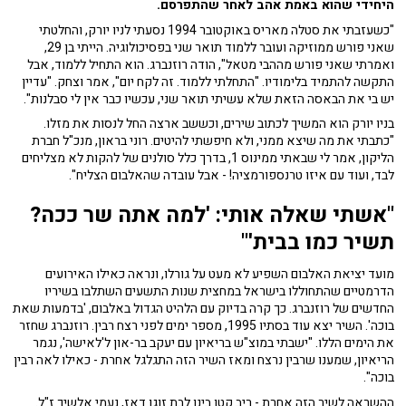
היחידי שהוא באמת אהב לאחר שהתפרסם.
"כשעזבתי את סטלה מאריס באוקטובר 1994 נסעתי לניו יורק, והחלטתי
שאני פורש ממוזיקה ועובר ללמוד תואר שני בפסיכולוגיה. הייתי בן 29,
ואמרתי שאני פורש מההבי מטאל", הודה רוזנברג. הוא התחיל ללמוד, אבל
התקשה להתמיד בלימודיו. "התחלתי ללמוד. זה לקח יום", אמר וצחק. "עדיין
יש בי את הבאסה הזאת שלא עשיתי תואר שני, עכשיו כבר אין לי סבלנות".
בניו יורק הוא המשיך לכתוב שירים, וכששב ארצה החל לנסות את מזלו.
"כתבתי את מה שיצא ממני, ולא חיפשתי להיטים. רוני בראון, מנכ"ל חברת
הליקון, אמר לי שבאתי ממינוס 1, בדרך כלל סולנים של להקות לא מצליחים
לבד, ועוד עם איזו טרנספורמציה! - אבל עובדה שהאלבום הצליח".
"אשתי שאלה אותי: 'למה אתה שר ככה?
תשיר כמו בבית'"
מועד יציאת האלבום השפיע לא מעט על גורלו, ונראה כאילו האירועים
הדרמטיים שהתחוללו בישראל במחצית שנות התשעים השתלבו בשיריו
החדשים של רוזנברג. כך קרה בדיוק עם הלהיט הגדול באלבום, 'בדמעות שאת
בוכה'. השיר יצא עוד בסתיו 1995, מספר ימים לפני רצח רבין. רוזנברג שחזר
את הימים הללו. "ישבתי במוצ"ש בריאיון עם יעקב בר-און ל'לאישה', נגמר
הריאיון, שמענו שרבין נרצח ומאז השיר הזה התגלגל אחרת - כאילו לאה רבין
בוכה".
ההשראה לשיר הזה אחרת - ריב קטן בינו לבת זוגו דאז, נעמי אלשיך ז"ל.