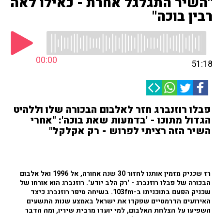
"השיר התגלגל אחרת - כאילו לאה
רבין בוכה"
00:00
51:18
פבלו רוזנברג חזר לאלבום הבכורה שלו וללהיט
הגדול מתוכו - 'בדמעות שאת בוכה': "אחרי
השיר הזה רציתי לפרוש - רק אקלקל"
רז שכניק מזמין אותנו לחזור 30 שנה אחורה, אל 1996 ואל אלבום
הבכורה של פבלו רוזנברג - 'רק הלב יודע'. רוזנברג הוא אורחו של
שכניק הפעם בתוכניתו ב-103fm. בשיחה סיפר רוזנברג כיצד
האירועים הדרמטיים שפקדו את ישראל באמצע שנות התשעים
השפיעו על הצלחת האלבום, למי יועדו מרבית שיריו, ומה הדבר