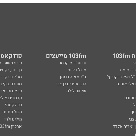
103
103fm מייעצים
פודקאסט
ע
פרופ' רפי קרסו
שבע תשע - 
ובן כספית
מיכל דליות
בן וינון, בקיצו
ל ואיל ברקוביץ'
ד"ר מאיה רוזמן
סג"ל וברקו -
ואלי אוחנה
הרב אפרים בן צבי
ספורט, בקיצו
שיחות לילה
שניים עד ארב
ספורט
קרסו יוצא לא
ל
ככה קמתי
סף
הכול פתוח - א
 צבי
מילים ולחן
ן ואריה אלדד
ארכיון 103fm