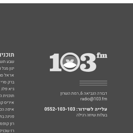
תוכניות fm
שבע תש
ינון מגל 
אראל סג"
ברק סרי 
גיא פלג
דבורה הנביאה 6, רמת השרון
תוכנית ה
radio@103.fm
איריס קו
עלייה לשידור: 0552-103-103
איפה הכ
בעלות שיחה רגילה
פנינה בת
רון קופמ
רז שכניק