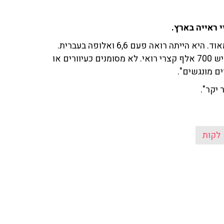
על פי המאזין, "בזמנו דיברה אתך בחורה עיוורת, מוכשרת מאוד. היא הייתה רואה פעם 6,6 ואלופה בעברית.
קוראים לה רותי מכלוף. היא דיברה אתך על נגישות. בארץ יש 700 אלף קצרי רואי. לא מסומנים כעיוורים או
ים מונגשים".
 יקר".
לקות