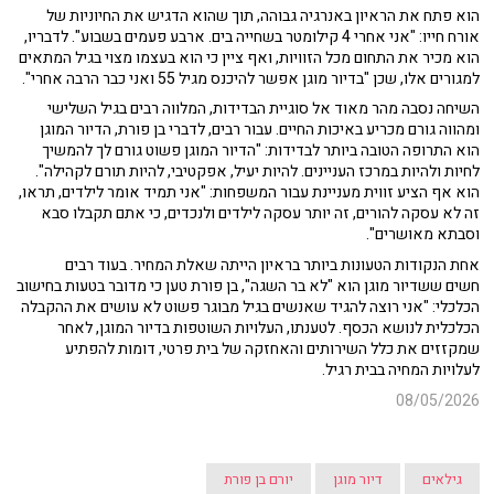
הוא פתח את הראיון באנרגיה גבוהה, תוך שהוא הדגיש את החיוניות של
אורח חייו: "אני אחרי 4 קילומטר בשחייה בים. ארבע פעמים בשבוע". לדבריו,
הוא מכיר את התחום מכל הזוויות, ואף ציין כי הוא בעצמו מצוי בגיל המתאים
למגורים אלו, שכן "בדיור מוגן אפשר להיכנס מגיל 55 ואני כבר הרבה אחרי".
השיחה נסבה מהר מאוד אל סוגיית הבדידות, המלווה רבים בגיל השלישי
ומהווה גורם מכריע באיכות החיים. עבור רבים, לדברי בן פורת, הדיור המוגן
הוא התרופה הטובה ביותר לבדידות: "הדיור המוגן פשוט גורם לך להמשיך
לחיות ולהיות במרכז העניינים. להיות יעיל, אפקטיבי, להיות תורם לקהילה".
הוא אף הציע זווית מעניינת עבור המשפחות: "אני תמיד אומר לילדים, תראו,
זה לא עסקה להורים, זה יותר עסקה לילדים ולנכדים, כי אתם תקבלו סבא
וסבתא מאושרים".
אחת הנקודות הטעונות ביותר בראיון הייתה שאלת המחיר. בעוד רבים
חשים ששדיור מוגן הוא "לא בר השגה", בן פורת טען כי מדובר בטעות בחישוב
הכלכלי: "אני רוצה להגיד שאנשים בגיל מבוגר פשוט לא עושים את ההקבלה
הכלכלית לנושא הכסף. לטענתו, העלויות השוטפות בדיור המוגן, לאחר
שמקזזים את כלל השירותים והאחזקה של בית פרטי, דומות להפתיע
לעלויות המחיה בבית רגיל.
08/05/2026
גילאים
דיור מוגן
יורם בן פורת