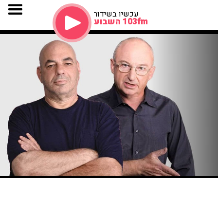
עכשיו בשידור
103fm השבוע