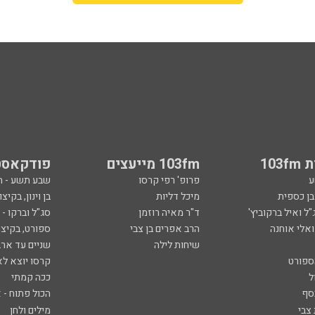
103
103fm מייעצים
פודקאסט
ע
פרופ' רפי קרסו
שבע תשע - 
ובן כספית
מיכל דליות
בן וינון, בקיצו
ל ואיל ברקוביץ'
ד"ר מאיה רוזמן
סג"ל וברקו -
ואלי אוחנה
הרב אפרים בן צבי
ספורט, בקיצו
שיחות לילה
שניים עד ארב
ספורט
קרסו יוצא לא
ל
ככה קמתי
סף
הכול פתוח - א
 צבי
מילים ולחן