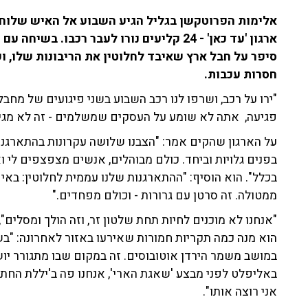
אלימות הפרוטקשן בגליל הגיע השבוע אל האיש שלוחם ב
סיפר על חבל ארץ שאיבד לחלוטין את הריבונות שלו, וע
חסרות עכבות.
פגיעה, אתה לא שומע על העסקים שמשלמים - זה לא מגיע 
על הארגון שהקים אמר: "הצבנו שלושה עקרונות בהתארגנות
בפנים גלויות וביחד. כולם מבוהלים, אנשים מצפצפים לי ו
בכלל". הוא הוסיף: "ההתארגנות שלנו עממית לחלוטין: בא
ממטולה. זה סרטן עם גרורות - וכולם מפחדים."
"אנחנו לא מוכנים לחיות תחת שלטון זר, וזה הולך ומסלים",
הוא מנה כמה תקריות חמורות שאירעו באזור לאחרונה: "ב
במושב משמר הירדן אוטובוסים. זה במקום שבו מתגורר יוש
באליפלט לפני מבצע 'שאגת הארי', אנחנו פה ב'יללת החתול'
אני רוצה אותו".