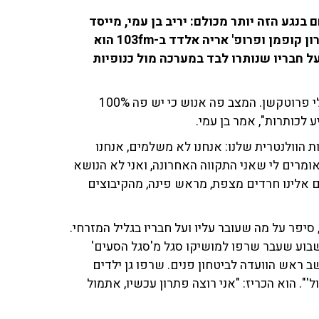
נגע הזה יותר מכולם: יריב בן עמי, מייסד
ארגון 'עד כאן' - 24 קליעים נורו לעבר רכבו. בשיחה עם רון קופמן ופרופ' אריה אלדד ב-103fm הוא
ל חבריו שנותרו לבד במערכה מול כנופיות
"ירו על רכב, ושרפו לנו רכב השבוע בשני פיגועים של מחבלי פרוטקשן. המצב פה אנוש כי יש פה 100%
לכותרות", אמר בן עמי.
 הוולנטרית שלנו: אנחנו לא משלמים, אנחנו
אומרים לי שאני התקווה האחרונה, ואני לא הנושא
ים אלינו חרדים מצפת, מראש פינה, מהקיבוצים
 סיפר על מה שעובר עליו ועל חבריו בגליל המזרחי.
שבוע שעבר שרפו למושיקו סגל מ'סגל הסעים'
ב ראש הוועדה לביטחון פנים. שרפו גן ילדים
". הוא הכריז: "אני רוצה פתרון עכשיו, אתמול