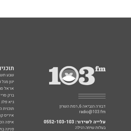
תוכניות fm
שבע תש
ינון מגל 
אראל סג"
ברק סרי 
גיא פלג
דבורה הנביאה 6, רמת השרון
תוכנית ה
radio@103.fm
איריס קו
עלייה לשידור: 0552-103-103
איפה הכ
בעלות שיחה רגילה
פנינה בת