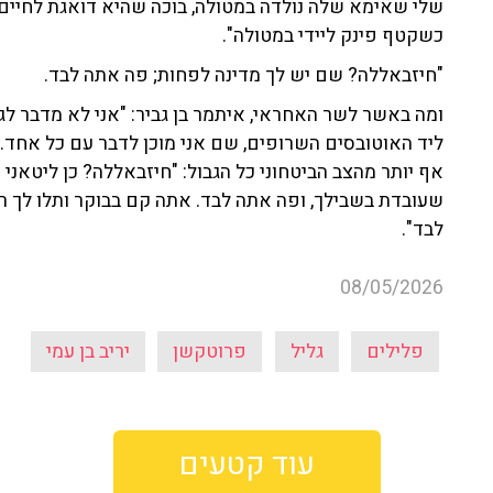
שלי שאימא שלה נולדה במטולה, בוכה שהיא דואגת לחיים ש
כשקטף פינק ליידי במטולה".
"חיזבאללה? שם יש לך מדינה לפחות; פה אתה לבד.
ומה באשר לשר האחראי, איתמר בן גביר: "אני לא מדבר לגו
ליד האוטובסים השרופים, שם אני מוכן לדבר עם כל אחד.",
אף יותר מהצב הביטחוני כל הגבול: "חיזבאללה? כן ליטאני
שעובדת בשבילך, ופה אתה לבד. אתה קם בבוקר ותלו לך רי
לבד".
08/05/2026
פלילים
גליל
פרוטקשן
יריב בן עמי
עוד קטעים