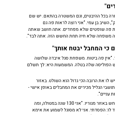
ים"
ורה בכל ההיבטים, וגם המשטרה בהתאם. יש שם
, השיב בן עמי. "אני רוצה לראות פה גם
אות פה שופטים שלא מפחדים. אתה חושב שאתה
פה משפחה שלא חיה תחת החשש הזה. אתה לבד".
 כי המחבל יבטח אותך"
. "אין פה ביטוח. משפחת סגל איבדה שלושה
ש הפוליסה שלה בטלה. המשמעות היא: לך תשלם
יש לו את הרובה הכי גדול הוא השולט. באזור
תושבי הגליל מכירים את המחבלים באופן אישי -
 עניים".
בן עמי, בן לשושלת ותיקה במטולה, מביט בעצב למה שמתרחש באזור מגוריו. "אני 130 שנה במטולה, ומה
 לו: הפסדתי. אני לא מסוגל לשמוע את אימא