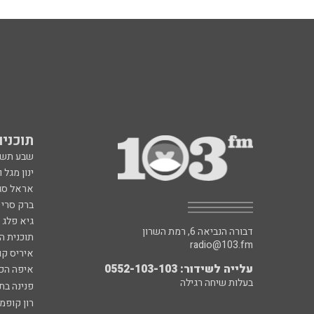
תוכניות fm
שבע תש
ינון מגל 
אראל סג"
ברק סרי 
גיא פלג
דבורה הנביאה 6, רמת השרון
תוכנית ה
radio@103.fm
איריס קו
עלייה לשידור: 0552-103-103
איפה הכ
בעלות שיחה רגילה
פנינה בת
רון קופמ