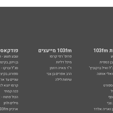
103
103fm מייעצים
פודקאסט
ע
פרופ' רפי קרסו
שבע תשע - 
ובן כספית
מיכל דליות
בן וינון, בקיצו
ל ואיל ברקוביץ'
ד"ר מאיה רוזמן
סג"ל וברקו -
ואלי אוחנה
הרב אפרים בן צבי
ספורט, בקיצו
שיחות לילה
שניים עד ארב
ספורט
קרסו יוצא לא
ל
ככה קמתי
סף
הכול פתוח - א
 צבי
מילים ולחן
ן ואריה אלדד
ארכיון 103fm