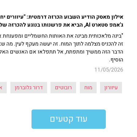
אילון מאסק הודיע השבוע הכרזה דרמטית: "עיוורים יחזר
ג'אמפ סטארט AI, הביא את פרשנותו בנוגע להכרזה של מאסק.
"בינה מלאכותית מבינה את האותות החשמליים ומפענחת אות
זה להכניס מצלמה לתוך המוח. זה יעשה מעקף לעין. מה שצר
הדבר הזה ממשיך ומתפתח, אל תתפלאו אם האנשים האלה י
הוסיף.
11/05/2026
עיוורון
מוח
רובוטים
דרור גלוברמן
א
עוד קטעים