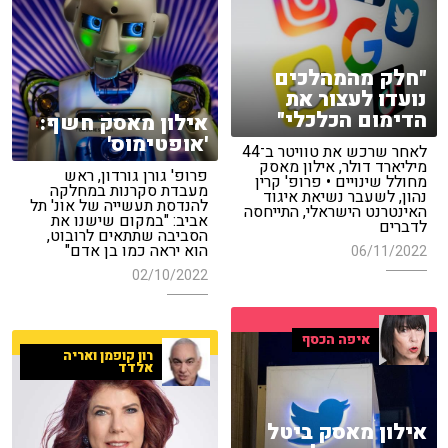
"חלק מהמהלכים
נועדו לעצור את
הדימום הכלכלי"
אילון מאסק חשף:
'אופטימוס'
לאחר שרכש את טוויטר ב־44
מיליארד דולר, אילון מאסק
פרופ' גורן גורדון, ראש
מחולל שינויים • פרופ' קרין
מעבדת סקרנות במחלקה
נהון, לשעבר נשיאת איגוד
להנדסת תעשייה של אונ' תל
האינטרנט הישראלי, התייחסה
אביב: "במקום שישנו את
לדברים
הסביבה שתתאים לרובוט,
הוא יראה כמו בן אדם"
06/11/2022
02/10/2022
איפה הכסף
רון קופמן ואריה
אלדד
אילון מאסק ביטל