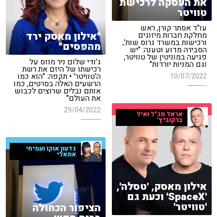
את העסקה לרכישת
טוויטר
עו"ד אסתר קורן, ראש
"אילון מאסק ירד
מחלקת חברות מיזוגים
ורכישות במשרד גרוס שות',
מהפסים"
הסבירה מדוע וטענה: "יש
פגיעה במוניטין של טוויטר,
ג'ודי שלום ניר מוזס על
וגם המניות יורדות"
רכישתו של היזם את רשת
ה'טוויטר' • תקפה: "הוא כמו
10/07/2022
הרשעים האלה בסרטים, כמו
אותם נבלים שרוצים לכבוש
את העולם"
29/04/2022
אראל סג"ל ואיל
ברקוביץ'
גדעון אוקו ועמיחי
אתאלי
אילון מאסק, 'טסלה',
'SpaceX' וכעת גם
'טוויטר'
הציפור הכחולה