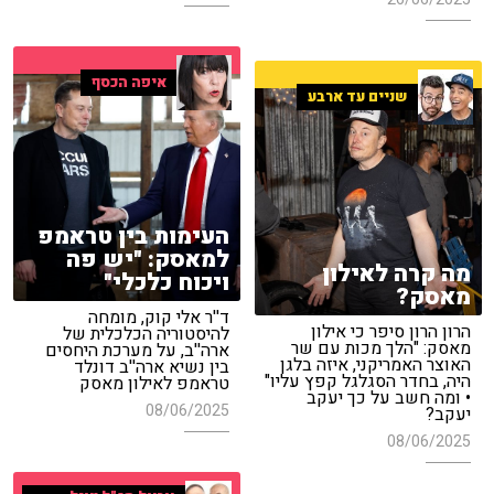
איפה הכסף
שניים עד ארבע
העימות בין טראמפ
למאסק: "יש פה
מה קרה לאילון
ויכוח כלכלי"
מאסק?
ד''ר אלי קוק, מומחה
הרון הרון סיפר כי אילון
להיסטוריה הכלכלית של
מאסק: "הלך מכות עם שר
ארה''ב, על מערכת היחסים
האוצר האמריקני, איזה בלגן
בין נשיא ארה''ב דונלד
היה, בחדר הסגלגל קפץ עליו"
טראמפ לאילון מאסק
• ומה חשב על כך יעקב
08/06/2025
יעקב?
08/06/2025