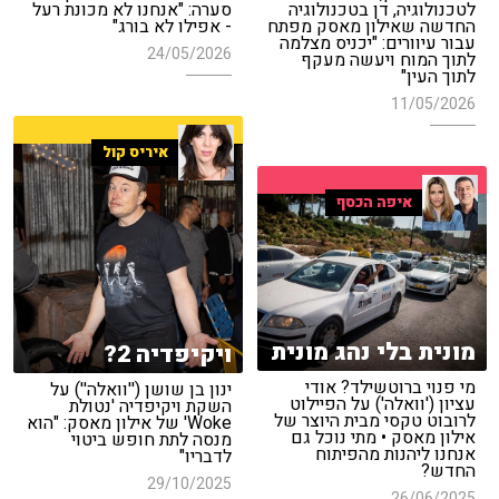
לטכנולוגיה, דן בטכנולוגיה
סערה: "אנחנו לא מכונת רעל
החדשה שאילון מאסק מפתח
- אפילו לא בורג"
עבור עיוורים: "יכניס מצלמה
24/05/2026
לתוך המוח ויעשה מעקף
לתוך העין"
11/05/2026
איריס קול
איפה הכסף
מונית בלי נהג מונית
ויקיפדיה 2?
מי פנוי ברוטשילד? אודי
ינון בן שושן (''וואלה'') על
עציון ('וואלה') על הפיילוט
השקת ויקיפדיה 'נטולת
לרובוט טקסי מבית היוצר של
Woke' של אילון מאסק: "הוא
אילון מאסק • מתי נוכל גם
מנסה לתת חופש ביטוי
אנחנו ליהנות מהפיתוח
לדבריו"
החדש?
29/10/2025
26/06/2025