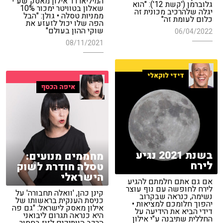
המיליארדר אילון מאסק שע"י
גלוברמן ('קשת 12'): "הוא
שאלון בטוויטר ימכור 10%
יגלה שלהרכיב מכונית זה
ממניות טסלה • גולן: "הבל
כלום לעומת זה"
הפה שלו יכול לזעזע את
שוקי ההון בעולם"
06/04/2022
08/11/2021
דידי לוקאלי
איפה הכסף
בשנת 2021 נגיע
מחממים מנועים:
לירח
טסלה חודרת לשוק
הישראלי
אם גם אתם חלמתם להגיע
לירח לחופשה עם נוף עוצר
קינן כהן, 'וואלה תחבורה' על
נשימה, כנראה שבקרוב
כניסת הענקית בראשותו של
יהפוך חלומכם למציאות •
אילון מאסק לישראל: "גם פה
דידי הביא את הידיעה על
היא כנראה תגרום ליבואני
החללית שתיבנה ע"י אילון