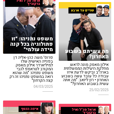
אראל סג"ל ואיל
ברקוביץ'
שניים עד ארבע
משפט נתניהו: "זו
פתולוגיה בכל קנה
מידה עולמי"
מה עשיתם בשבוע
האחרון?
פרופ' משה כהן-אליה דן
בפנייה האישית שלו
אילון מאסק מונה לראש
למיליארדר אילון מאסק
מחלקת היעילות הממשלתית
המקורב לטראמפ לגבי
בארה''ב וביקש לדעת איזו
משפט נתניהו: "מה שהוא
עבודה כל עובד עשה בשבוע
רואה במשפט נתניהו זה רק
האחרון • רון ליואב: "מה אתה
קצה הקרחון"
עשית בשבוע האחרון?"
04/03/2025
25/02/2025
איפה הכסף
אראל סג"ל ואיל
ברקוביץ'