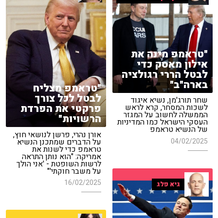
"טראמפ מינה את
אילון מאסק כדי
לבטל הררי רגולציה
בארה"ב"
"טראמפ מצליח
לבטל לכל צורך
שחר תורג'מן, נשיא איגוד
פרקטי את הפרדת
לשכות המסחר, קרא לראש
הממשלה לחשוב על המגזר
הרשויות"
העסקי הישראל כמו המדיניות
של הנשיא טראמפ
אורן נהרי, פרשן לנושאי חוץ,
על הדברים שמתכנן הנשיא
04/02/2025
טראמפ כדי לשנות את
אמריקה: "הוא נותן התראה
לרשות השופטת - 'אני הולך
על משבר חוקתי'"
16/02/2025
גיא פלג