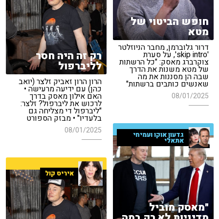
חופש הביטוי של
מטא
דרור גלוברמן, מחבר הניוזלטר
רק זה היה חסר
'skip intro', על סערת
צוקרברג מאסק: "כל הרשתות
לליברפול
של מטא משנות את הדרך
שבה הן מסננות את מה
הרון הרון זאביק זלצר (יואב
שאנשים כותבים ברשתות"
כהן) עם ידיעה מרעישה •
האם אילון מאסק בדרך
08/01/2025
לרכוש את ליברפול? זלצר:
"ליברפול די מצליחה גם
בלעדיו" • מבזק הספורט
08/01/2025
גדעון אוקו ועמיחי
אתאלי
איריס קול
"מאסק מוביל
מדיניות לא רק במה