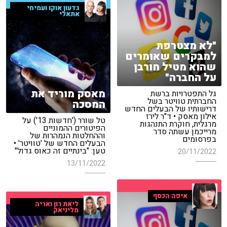
גדעון אוקו ועמיחי
אתאלי
"לא מצטרפת
למבקרים שאומרים
שהוא מטיל חורבן
על החברה"
מאסק מוריד את
גל התפטרויות ברשת
החברתית טוויטר בשל
המסכה
דרישותיו של הבעלים החדש
אילון מאסק • ד"ר לירז
טל שורר ('חדשות 13') על
מרגלית, חוקרת התנהגות
הפיטורים ההמוניים
מרייכמן עשתה סדר
וההחלטות הנמהרות של
בפרסומים
הבעלים החדש של 'טוויטר' •
טען: "בינתיים זה כאוס גדול"
20/11/2022
13/11/2022
איפה הכסף
ליאת רון ואריה
מליניאק