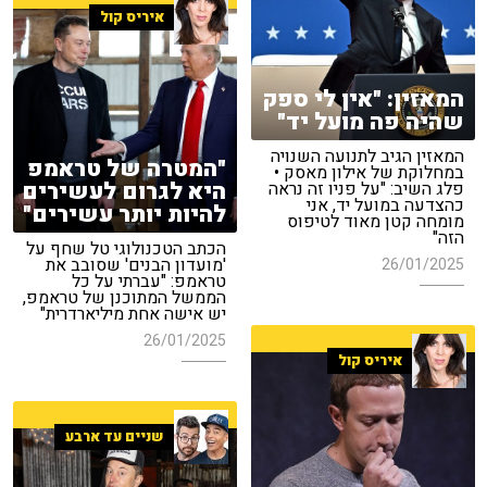
איריס קול
המאזין: "אין לי ספק
שהיה פה מועל יד"
המאזין הגיב לתנועה השנויה
"המטרה של טראמפ
במחלוקת של אילון מאסק •
היא לגרום לעשירים
פלג השיב: "על פניו זה נראה
כהצדעה במועל יד, אני
להיות יותר עשירים"
מומחה קטן מאוד לטיפוס
הזה"
הכתב הטכנולוגי טל שחף על
'מועדון הבנים' שסובב את
26/01/2025
טראמפ: "עברתי על כל
הממשל המתוכנן של טראמפ,
יש אישה אחת מיליארדרית"
26/01/2025
איריס קול
שניים עד ארבע