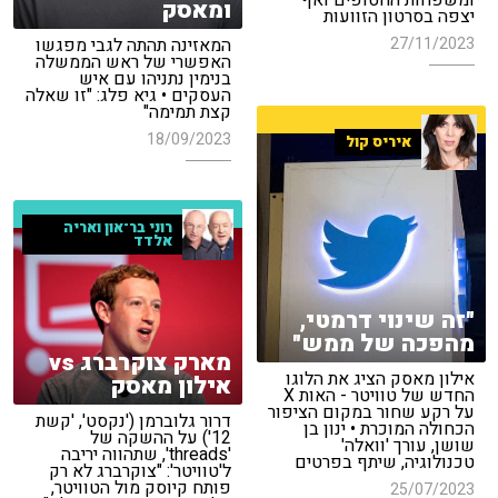
ומשפחות החטופים ואף
ומאסק
יצפה בסרטון הזוועות
27/11/2023
המאזינה תהתה לגבי מפגשו
האפשרי של ראש הממשלה
בנימין נתניהו עם איש
העסקים • גיא פלג: "זו שאלה
קצת תמימה"
18/09/2023
איריס קול
רוני בר־און ואריה
אלדד
"זה שינוי דרמטי,
מהפכה של ממש"
מארק צוקרברג vs
אילון מאסק הציג את הלוגו
אילון מאסק
החדש של טוויטר - האות X
על רקע שחור במקום הציפור
דרור גלוברמן ('נקסט', 'קשת
הכחולה המוכרת • ינון בן
12') על ההשקה של
שושן, עורך 'וואלה'
'threads', שתהווה יריבה
טכנולוגיה, שיתף בפרטים
ל'טוויטר': "צוקרברג לא רק
פותח קיוסק מול הטוויטר,
25/07/2023