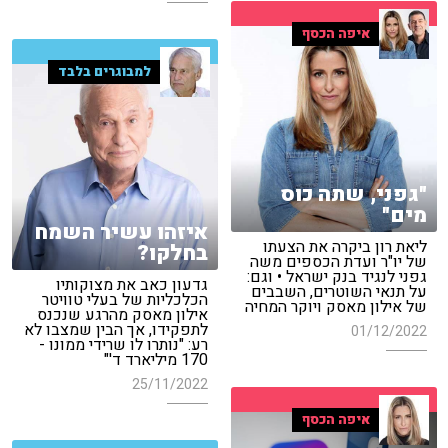
איפה הכסף
למבוגרים בלבד
"גפני, שתה כוס
מים"
איזהו עשיר השמח
ליאת רון ביקרה את הצעתו
בחלקו?
של יו"ר ועדת הכספים משה
גפני לנגיד בנק ישראל • וגם:
גדעון כאב את מצוקותיו
על תנאי השוטרים, השבבים
הכלכליות של בעלי טוויטר
של אילון מאסק ויוקר המחיה
אילון מאסק מהרגע שנכנס
לתפקידו, אך הבין שמצבו לא
01/12/2022
רע: "נותרו לו שרידי ממונו -
170 מיליארד ד'"
25/11/2022
איפה הכסף