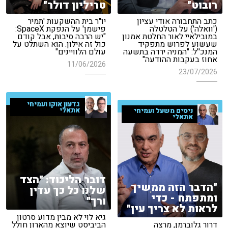
רובוט"
טריליון דולר"
כתב התחבורה אודי עציון
יו"ר בית ההשקעות 'תמיר
('וואלה') על הטלטלה
פישמן' על הנפקת SpaceX:
במובילאיי לאור החלטת אמנון
"יש הרבה סיבות, אבל קודם
שעשוע לפרוש מתפקיד
כול זה אילון. הוא השתלט על
המנכ''ל: "המניה ירדה בתשעה
עולם הלוויינים"
אחוז בעקבות ההודעה"
11/06/2026
23/07/2026
גדעון אוקו ועמיחי
אתאלי
ניסים משעל ועמיחי
אתאלי
דובר הליכוד: "הצד
"הדבר הזה ממשיך
שלנו כל כך עדין
ומתפתח - כדי
ורך"
לראות לא צריך עין"
גיא לוי לא מבין מדוע סרטון
דרור גלוברמן, מרצה
הביביסט שיוצא מהארון חולל