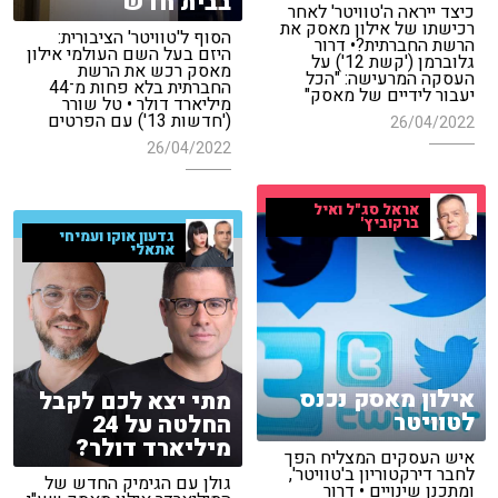
בבית חדש
כיצד ייראה ה'טוויטר' לאחר
רכישתו של אילון מאסק את
הסוף ל'טוויטר' הציבורית:
הרשת החברתית?• דרור
היזם בעל השם העולמי אילון
גלוברמן ('קשת 12') על
מאסק רכש את הרשת
העסקה המרעישה: "הכל
החברתית בלא פחות מ־44
יעבור לידיים של מאסק"
מיליארד דולר • טל שורר
('חדשות 13') עם הפרטים
26/04/2022
26/04/2022
אראל סג"ל ואיל
ברקוביץ'
גדעון אוקו ועמיחי
אתאלי
אילון מאסק נכנס
מתי יצא לכם לקבל
לטוויטר
החלטה על 24
מיליארד דולר?
איש העסקים המצליח הפך
לחבר דירקטוריון ב'טוויטר',
גולן עם הגימיק החדש של
ומתכנן שינויים • דרור