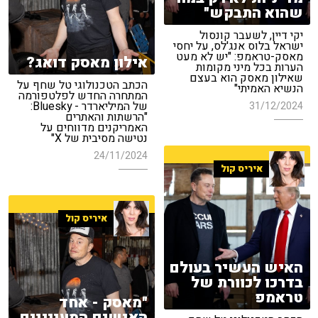
שהוא התבקש"
יקי דיין, לשעבר קונסול
ישראל בלוס אנג'לס, על יחסי
מאסק-טראמפ: "יש לא מעט
אילון מאסק דואג?
הערות בכל מיני מקומות
שאילון מאסק הוא בעצם
הכתב הטכנולוגי טל שחף על
הנשיא האמיתי"
המתחרה החדש לפלטפורמה
של המיליארדר - Bluesky:
31/12/2024
"הרשתות והאתרים
האמריקנים מדווחים על
נטישה מסיבית של X"
24/11/2024
איריס קול
איריס קול
האיש העשיר בעולם
בדרכו לכוורת של
טראמפ
"מאסק - אחד
האנשים המעניינים