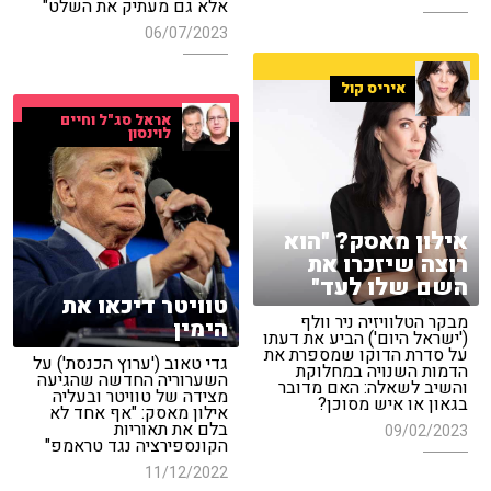
אלא גם מעתיק את השלט"
06/07/2023
איריס קול
אראל סג"ל וחיים
לוינסון
אילון מאסק? "הוא
רוצה שיזכרו את
השם שלו לעד"
טוויטר דיכאו את
מבקר הטלוויזיה ניר וולף
הימין
('ישראל היום') הביע את דעתו
על סדרת הדוקו שמספרת את
גדי טאוב ('ערוץ הכנסת') על
הדמות השנויה במחלוקת
השערוריה החדשה שהגיעה
והשיב לשאלה: האם מדובר
מצידה של טוויטר ובעליה
בגאון או איש מסוכן?
אילון מאסק: "אף אחד לא
בלם את תאוריות
09/02/2023
הקונספירציה נגד טראמפ"
11/12/2022