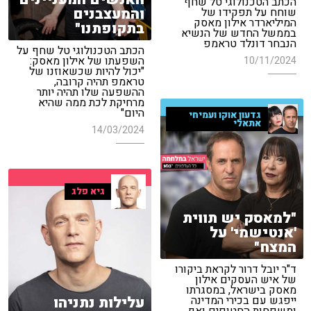
הכתב הטכנולוגי טל שחף
והמעצבנים
שוחח על תפקידו של
המיליארדר אילון מאסק
בתקופתנו"
בממשל החדש של הנשיא
הנבחר דונלד טראמפ
הכתב הטכנולוגי טל שחף על
השפעתו של אילון מאסק:
10/11/2024
"יכול להיות שכשאוזנו של
טראמפ תהיה קרובה,
ההשפעה שלו תהיה יותר
מרחיקת לכת ממה שהיא
היום"
גדעון אוקו ועמיחי
אתאלי
14/03/2024
גיא פלג
"למאסק יש תווית
'אנטישמי' על
המצח"
ד"ר יובל דרור לקראת ביקורו
של איש העסקים אילון
מאסק בישראל, במסגרתו
עלילות נתניהו
ייפגש עם בכירי המדינה