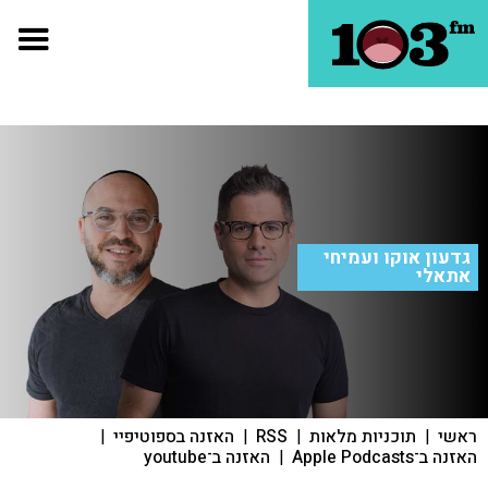
גדעון אוקו ועמיחי
אתאלי
ראשי
|
תוכניות מלאות
|
RSS
|
האזנה בספוטיפיי
|
האזנה ב־Apple Podcasts
|
האזנה ב־youtube