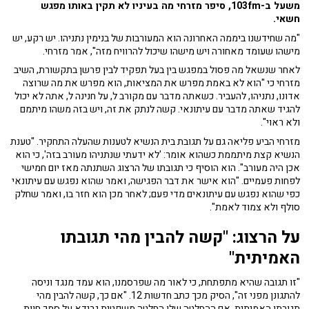
משעל ב-103fm, סיפר מזרחי מה בעיניו לא תקין באותו מפגש
חשאי.
"מה שחידשנו ביממה האחרונה הוא המעורבות של בנימין נתניהו. יש רקע, יש
מישהו שעומד מאחורה ויש מישהו שיכול להרוויח מזה", אמר מזרחי.
לאחר שנשאל מה פסול במפגש בין בעל תפקיד לבין פרשן בתקשורת, השיב
מזרחי כי "הוא לא באמת מפרש את המציאות, הוא מפרש את מה שרוצה
אדונו, נתניהו, להעביר. כשאתה מדבר עם מקורב ל, על חנינה ל, אתה לא יכול
להגיד שאתה מדבר עם עיתונאי. קשה לנתק את זה, ויש בזה משהו מיתמם
ולא ראוי".
מזרחי הביע פליאה גם על תגובת בית הנשיא לטענות שהעלה התחקיר. "טענת
הנשיא קצת מיתממת כשהוא אומר: 'לא ידעתי שנתניהו מעורב בזה', כי הוא
אכן היה מעורב". הוא הוסיף כי תגובתו של הרצוג השתנתה מאז יום חמישי
לפחות פעמיים. "הוא אישר את דבר הפגישה, ואמר שהוא נפגש עם עיתונאי
כפי שהוא נפגש עם עיתונאים מדי פעם; לאחר מכן הוא חזר בו, ואמר שחלק
סולף ולא צמוד לאמת".
על הרצוג: "קשה להבין מהי תגובתו
האמיתית"
"זו תגובה שהיא מתפתחת, כי לאור מה שפרסמנו, הוא עמד מנגד וניסה
להתגונן מפני זה", הסיק מכך כתב חדשות 12. "אם כך, קשה להבין מהי
תגובתו האמיתית. אם ההחלטה שלו החלטה משפטית גרידא על סמך חוות