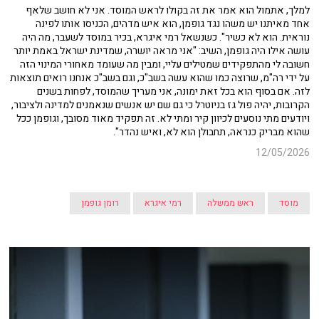
למלך, אתמול הוא אמר את זה בקולו לראש המוסד. אני לא חושב שלאף
אחד מאיתנו יש משהו נגד גופמן, הוא איש מדהים, הכניסו אותו לפינה
נוראית. הוא לא כשיר". כשנשאל רמי איגרא, בכיר במוסד לשעבר, מה היה
עושה אילו היה גופמן, השיב: "אני מראה יושרה, שמדינת ישראל באמת יותר
חשובה לי מהתפקידים שמטילים עליי, ומבין מה שעומד מאחורי המינוי הזה
על ידי רה"מ, שרוצה כמו שהוא עשה בשב"כ, וגם בשב"כ אנחנו רואים תוצאות
לזה. אם בסוף הוא בכל זאת ימונה, אני מעריך שהמוסד, לפחות בשנים
הקרובות, יהיה פול גז בניוטרל כי גם שם יש אנשים שנאמנים למדינה ולציבור,
ויודעים מתי נוסעים לכיוון קיר ומתי לא. זה תפקיד מאוד מסובך, וגופמן ככל
שהוא מבריק כנראה, תחבולן הוא לא, ואיש נהדר".
12/05/2026
מוסד
ראש ממשלה
רמי איגרא
רומן גופמן