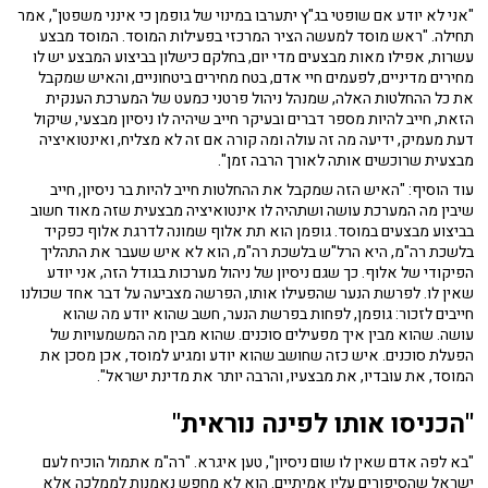
"אני לא יודע אם שופטי בג"ץ יתערבו במינוי של גופמן כי אינני משפטן", אמר
תחילה. "ראש מוסד למעשה הציר המרכזי בפעילות המוסד. המוסד מבצע
עשרות, אפילו מאות מבצעים מדי יום, בחלקם כישלון בביצוע המבצע יש לו
מחירים מדיניים, לפעמים חיי אדם, בטח מחירים ביטחוניים, והאיש שמקבל
את כל ההחלטות האלה, שמנהל ניהול פרטני כמעט של המערכת הענקית
הזאת, חייב להיות מספר דברים ובעיקר חייב שיהיה לו ניסיון מבצעי, שיקול
דעת מעמיק, ידיעה מה זה עולה ומה קורה אם זה לא מצליח, ואינטואיציה
מבצעית שרוכשים אותה לאורך הרבה זמן".
עוד הוסיף: "האיש הזה שמקבל את ההחלטות חייב להיות בר ניסיון, חייב
שיבין מה המערכת עושה ושתהיה לו אינטואיציה מבצעית שזה מאוד חשוב
בביצוע מבצעים במוסד. גופמן הוא תת אלוף שמונה לדרגת אלוף כפקיד
בלשכת רה"מ, היא הרל"ש בלשכת רה"מ, הוא לא איש שעבר את התהליך
הפיקודי של אלוף. כך שגם ניסיון של ניהול מערכות בגודל הזה, אני יודע
שאין לו. לפרשת הנער שהפעילו אותו, הפרשה מצביעה על דבר אחד שכולנו
חייבים לזכור: גופמן, לפחות בפרשת הנער, חשב שהוא יודע מה שהוא
עושה. שהוא מבין איך מפעילים סוכנים. שהוא מבין מה המשמעויות של
הפעלת סוכנים. איש כזה שחושב שהוא יודע ומגיע למוסד, אכן מסכן את
המוסד, את עובדיו, את מבצעיו, והרבה יותר את מדינת ישראל".
"הכניסו אותו לפינה נוראית"
"בא לפה אדם שאין לו שום ניסיון", טען איגרא. "רה"מ אתמול הוכיח לעם
ישראל שהסיפורים עליו אמיתיים. הוא לא מחפש נאמנות לממלכה אלא