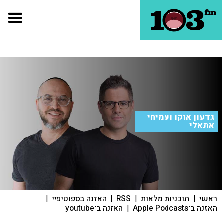
גדעון אוקו ועמיחי
אתאלי
ראשי
|
תוכניות מלאות
|
RSS
|
האזנה בספוטיפיי
|
האזנה ב־Apple Podcasts
|
האזנה ב־youtube