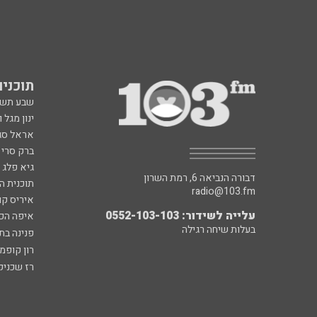
תוכניות fm
שבע תש
ינון מגל 
אראל סג"
ברק סרי 
גיא פלג
דבורה הנביאה 6, רמת השרון
תוכנית ה
radio@103.fm
איריס קו
עלייה לשידור: 0552-103-103
איפה הכ
בעלות שיחה רגילה
פנינה בת
רון קופמ
רז שכניק