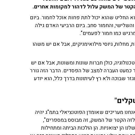
הקטר של המשק עלול לדהור למקומות אחרים.
א החליט שהוא יכול לתת פחות אוכל לחמור. ביום
והשלישי, והחמור סחב. ביום הרביעי האדם גילה
רגיש כמו חמור לפעמים".
 מחלות, גיוסי מילואימניקים, אבל אם יש משהו
נולוגיה, כולן חברות שונות ומשונות, אבל אם יש
 כמעט העברה למצב של הפסדים. הדבר הזה גורר
ר שבוכה ולא רץ לעיתונות בדרך כלל, הוא יודע
נחנו מעריכים שאומדן הפוטנציאלי בתמ"ג יהיה
 קוראים לזה הקטר של המשק, זה מבוסס במספרים",
 שלנו אנחנו רואים ש-70% מהחברות שלנו הן יצואניות. הן הולכות הביתה ומתחילות