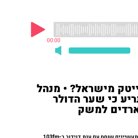
00:00
יטק מישראל? • מנהל
יע כי שער הדולר
יארדים למשק
אבי טראוב מנהל איגוד ההייטק הישראלי בהתאחדות התעשיינים שוחח עם ענת דוידוב ב-103fm