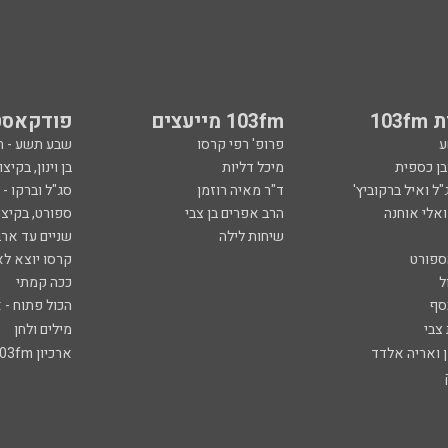
103
103fm מייעצים
פודקאסט
ע
פרופ' רפי קרסו
שבע תשע - 
ובן כספית
מיכל דליות
בן וינון, בקיצו
ל ואיל ברקוביץ'
ד"ר מאיה רוזמן
סג"ל וברקו -
ואלי אוחנה
הרב אפרים בן צבי
ספורט, בקיצו
שיחות לילה
שניים עד ארב
ספורט
קרסו יוצא לא
ל
ככה קמתי
סף
הכול פתוח - א
 צבי
מילים ולחן
ן ואריה אלדד
ארכיון 103fm