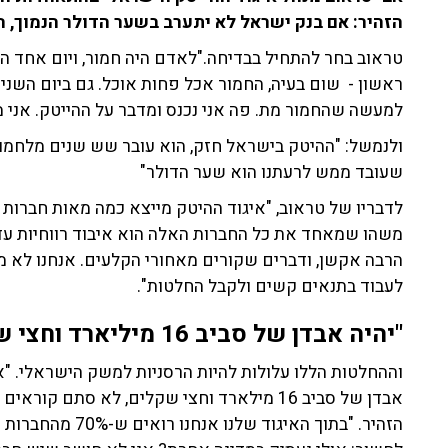
הזהיר: אם בנק ישראל לא יתערב בשער הדולר הנמוך, 
טראוב בחר להתחיל בבדיחה."לאדם היה חמור, ויום אחד הו
ראשון - שום בעיה, החמור אכל פחות אוכל. גם ביום השני 
למעשה שהחמור מת. פה אני נכנס ומדבר על ההייטק. אני מ
ולנמשל: "ההיטק בישראל חזק, הוא עובר שש שנים מלחמות,
שעובד ממש לרעתנו הוא שער הדולר"
לדבריו של טראוב, "איגוד ההיטק מייצא כמה מאות חברות טכ
משהו שמאחד את כל החברות האלה הוא איבוד רווחיות עד
הרבה אקשן, ודברים שקורים מאחורי הקלעים. אנחנו לא מגז
לעבוד בתנאים קשים ולקבל החלטות".
"יהיה אבדן של סביב 16 מיליארד וחצי שקלים"
וההחלטות הללו עלולות להיות הרסניות למשק הישראלי. "א
אבדן של סביב 16 מילארד וחצי שקלים, לא סתם
הזהיר. "בתוך האיגוד