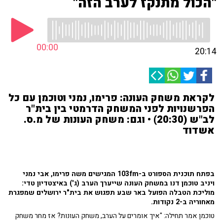
"הכול מתנקז לערב הזה"
00:00
20:14
לקראת משחק העונה: פרימו, נמני וטוכמן עם כל
הפרשנויות לפני המשחק הדרמטי בין בית"ר
לב"ש (20:30) • וגם: משחק העונות של מ.ס.
אשדוד
בפתח תוכנית הספורט ב-103fm המגישים משה פרימו, אבי נמני
ויניב טוכמן דנו במשחק העונה שייערך הערב (ג') באיצטדיון טדי:
מוליכת הטבלה הפועל באר שבע תפגוש את בית"ר ירושלים שמפגרת
מאחוריה ב-2 נקודות.
טוכמן אמר תחילה: "איך אומרים על הערב, משחק העונות? אז מחר משחק