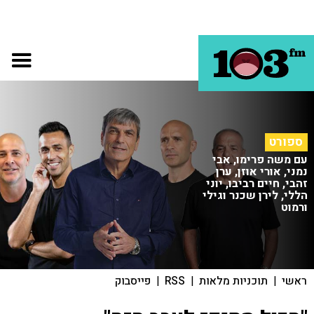
ספורט
עם משה פרימו, אבי
נמני, אורי אוזן, ערן
זהבי, חיים רביבו, יוני
הללי, לירן שכנר וגילי
ורמוט
ראשי
|
תוכניות מלאות
|
RSS
|
פייסבוק