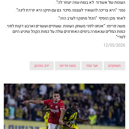
העונות של אשדוד. לא בטוח שזה יעזור לה".
נמני: "היא צריכה להשאיר לעצמה סיכוי. גם עם תיקו היא יורדת ליגה".
לאחר מכן הוסיף: "הכול מתנקז לערב הזה".
משה פרימו: "אנחנו לפני משחק העונות. שעתיים ועשרים וארבע דקות לפני.
כמות המלים שנאמרה בימים האחרונים עולה על כמות הקהל שיגיע היום
לטדי".
12/05/2026
משחקים
אבי נמני
משה פרימו
יניב טוכמן