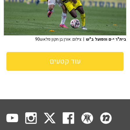
בית"ר י-ם והפועל ב"ש
| צילום: אורן בן חקון פלאש90
עוד קטעים