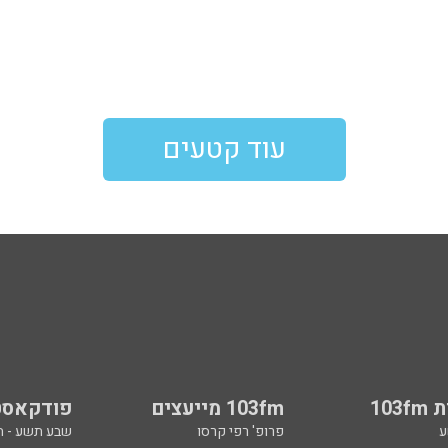
עוד קטעים
103
103fm מייעצים
פודקאסט
ע
פרופ' רפי קרסו
שבע תשע - 