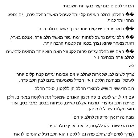
הכנתי לכם סיכום קצר בנקודות חשובות:
��
החלבון בחלב העיזים קל יותר לעיכול מאשר בחלב פרה, וגם נספג
מהר יותר לגוף.
��
בחלב עיזים יש קצת יותר סידן מאשר בחלב פרה.
��
חלב עיזים נחשב לפחות "מתועש" מאשר חלב פרה, אצלנו בארץ,
וזאת מאחר שהוא נצרך בכמויות קטנות הרבה יותר.
��
האם יש בחלב עיזים פחות לקטוז? האם הוא יותר מתאים לרגישים
לחלב פרה מבחינה זו?
לא.
צריך לשים לב, שלמרות שחלב עיזים וגבינות עיזים קצת קלים יותר
לעיכול, מבחינת הלקטוז אין הבדל משמעותי בינם לבין חלב פרה.
רוב הרגישויות שיש למוצרי החלב הן ללקטוז, סוכר החלב.
עם הגיל, יש לאנשים פחות מן האנזים שמעכל את הלקטוז במעיים, ולכן
צריכת חלב ומוצריו גורמת אצלם לגזים, נפיחות בבטן, כאבי בטן, ועוד
סוגי תקלות עיכול למיניהן.
מבחינה זו אין עדיפות לחלב עיזים!
אם הרגישות היא ללקטוז, לדעתי עדיף חלב סויה.
(צריך לשים לב שחלב פרה נטול לקטוז הוא חלב רגיל שהוסיפו לו את