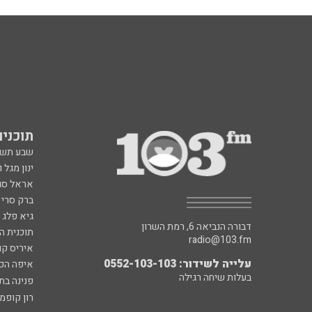
תוכניות fm
שבע תש
ינון מגל 
אראל סג"
ברק סרי 
גיא פלג
דבורה הנביאה 6, רמת השרון
תוכנית ה
radio@103.fm
איריס קו
עלייה לשידור: 0552-103-103
איפה הכ
בעלות שיחה רגילה
פנינה בת
רון קופמ