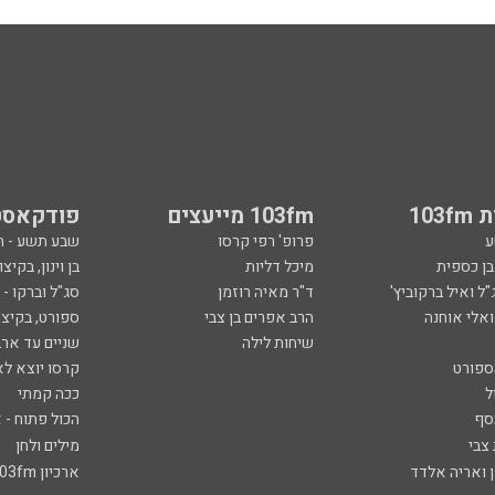
103
103fm מייעצים
פודקאסט
ע
פרופ' רפי קרסו
שבע תשע - 
ובן כספית
מיכל דליות
בן וינון, בקיצו
ל ואיל ברקוביץ'
ד"ר מאיה רוזמן
סג"ל וברקו -
ואלי אוחנה
הרב אפרים בן צבי
ספורט, בקיצו
שיחות לילה
שניים עד ארב
ספורט
קרסו יוצא לא
ל
ככה קמתי
סף
הכול פתוח - א
 צבי
מילים ולחן
ן ואריה אלדד
ארכיון 103fm