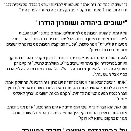
נדרשים לו כמדינה, וזה אתגר משמעותי למדינת ישראל בכלל. ספציפית לגבי
יהודה ושומרון? מינינו פרויקטור עם תקציב גבוה במיוחד לעניין הזה".
"ישובים ביהודה ושומרון הודרו"
על יוזמתו להעניק הטבות מס למתנחלים, אמר סוכות כי "ישנן הטבות
ליישובים מאוימים בצפון ובדרום, אבל ישובים ביהודה ושומרון הודרו מכל
מסיבות פוליטיות" אמר סוכות. "עכשיו הם יקבלו הטבות מס בדומה ליישובים
מאוימים בדרום ובצפון".
לטענת סוכות אמנם מספר יישובים בדרום הר חברון מקבלים הטבות מתוקף
היותם בפריפריה, אך ביתר היישובים ביו"ש משלמים כרגיל. "זה קיים רק
בעוטף עזה ובגבול הצפון. מדובר על כ-7% של הטבות מס בשנה. זה לא הרבה
כסף אבל משמעותי".
"אנחנו רוצים להביא עוד אנשים ליהודה ושומרון, וזה הרציונל. המחוקק אמר:
אני רוצה לגרום לאנשים לגור במקומות האלה למרות שהם מאוימים", הוסיף
חבר הכנסת מטעם הציונות הדתית. "הקמנו מאות יישובים, וצריך לאכלס
אותם".
עם זאת הוא הבהיר כי תושבי המאחזים לא יהנו מההטבה. "אדם מגיע וכותב
את הכתובת שלו במקום חוקי. אין אופציה במשרד הפנים לרשום כתובת
מגורים במקום שהוא לא חוקי".