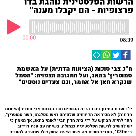
הרשות הפלסטינית נוהגת בדו
פרצופיות - הם יקבלו מענה"
00:00
08:39
ח"כ צבי סוכות (הציונות הדתית) על האשמת
סמוטריץ' בהאג, ועל התגובה הצפויה: "הסמל
שנקרא חאן אל אחמר, וגם צעדים נוספים"
יו"ר ועדת החינוך וחבר ועדת הכספים חבר הכנסת צבי סוכות (הציונות
הדתית) לא מכיר את הדיווחים שלפיהם ראש מפלגתו, השר סמוטריץ',
הפך להיות מבוקש על ידי בית הדין הבין לאומי בהאג, אך מאמין כי
יש להשיב לרשות הפלסטינית כגמולה. בשיחה עם ענת דוידוב
ב-103fm, הסביר סוכות מה פשר הצעת החוק שלו שנועדה להעניק