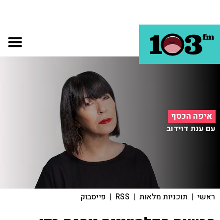
איפה הכסף
עם ענת דוידוב
ראשי
|
תוכניות מלאות
|
RSS
|
פייסבוק