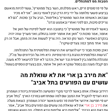
הטבות מס למתנחלים.
על פי פרסומים זרים, ראש מפלגתו, השר בצל סמוטריץ', עשוי להיות מואשם
בביצוע פשעי מלחמה על ידי בית הדין הבין לאומי בהאג. "אני לא מכיר
שבהאג האשימו את השר סמוטריץ' באלימות", הגיב על כך סוכות. "הם לא
צריכים סיבות, הם לפני ואחרי ובאמצע נגדנו".
באשר לאמירתו של סמוטריץ' כי בתגובה הוא יפעל לפינויו של חאן אל
אחמר, אמר סוכות כי "חאן את אחמר יפונה בהחלט, ואני מעריך שזה יהיה
בהקדם האפשרי. השר נתן הוראה. היה צריך לעשות את זה מזמן, אבל זה רק
צעד אחד מתוך כמה צעדים שיקרו".
ואכן סוכות סבור כי יש להעניש את הרשות הפלסטינית על התנהלותה.
"הרשות הפלסטינית נוהגת בדו פרצופיות. היא חיה על הכידונים של צה"ל,
ומנהלת מלחמה בין לאומית נגד ישראל, והדבר לא יוכל להישאר ללא מענה.
הם יקבלו מענה גם בסמל שנקרא חאן אל אחמר, וגם בצעדים נוספים בשטח".
"את מירב בן ארי את לא שואלת מה
עושים עם הפורעים בתל אביב"
דוידוב שאלה אותו באשר לריבוי מקרי הפשיעה הלאומנית ביהודה ושומרון.
הוא העדיף להקביל את המצב שם למה שמתרחש במרכז הארץ. "בתל אביב
יש פי חמישה אירועי אלימות פר נפש מאשר יהודה ושומרון. כשאת מעלה
מירב בן ארי
את
את לא שואלת מה עושים עם הפורעים בתל אביב", אמר.
עם זאת הוא הבהיר: "אלימות היא אלימות והיא פסולה, וזה נושא שאנחנו