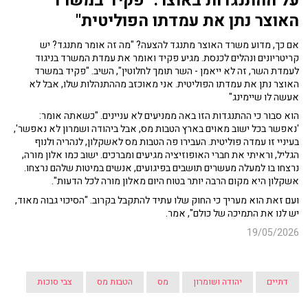
על ההתנגדות באוצר: "פקיד במשרד
האוצר נתן את עמדתו הפוליטית"
אם כך, מדוע משרד האוצר מתנגד להצעה? "מה זה אומר מתנגד? יש
קריטריונים ונהלים לכנסת. מגיע פקיד ואומר את עמדת המשרד בניגוד
לעמדת השר, זה לא ייאמן - השר תומך לחלוטין", השיב. "פקיד במשרד
האוצר נתן את עמדתו הפוליטית. אני מאוכזב מההתנהלות שלו, אבל לא
אעשה לו שיימינג"
הוא סבור כי ההתנגדות הזו באה ממניעים לא עניינים. "כשאתה אומר:
'נאפשר בכל ישוב מאוים בארץ הטבות מס, אבל ביהודה ושמרון לא נאפשר',
בעיניי זו עמדה פוליטית. העבירו פה הטבות מס לאשקלון, לנהריה ולנוף
הגליל, וראיתי את חברי האופוזיציה מגיעים ומברכים. ישוב כמו אלון מורה,
נרצחו בו למעלה מעשרים תושבים בפיגועים, אנשים במיטות שלהם נרצחו.
אשקלון היא מקום הרבה יותר בטוח היום מאלון מורה לכל הדעות".
ועם זאת הוא מעריך כי החוק שלו עתיד להתקבל בקרוב. "הסיכוי גבוה מאוד,
יש לנו את התמיכה של כולם", אמר.
19/05/2026
דתיים
יהודה ושומרון
מס
הטבות מס
צבי סוכות