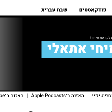
פודקאסטים
שבת עברית
לקראת פיזור?
יחי אתאלי
ספוטיפיי
|
האזנה ב־Apple Podcasts
|
האזנה ב־youtube