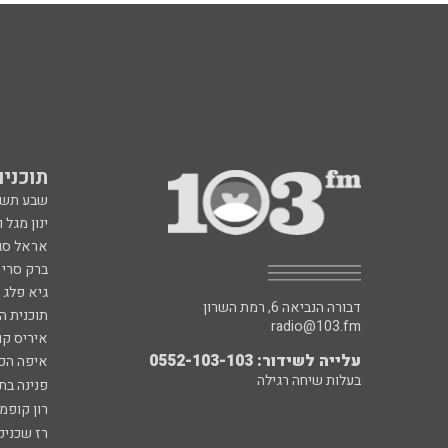
תוכניות fm
שבע תש
ינון מגל 
אראל סג"
ברק סרי 
גיא פלג
דבורה הנביאה 6, רמת השרון
תוכנית ה
radio@103.fm
איריס קו
עלייה לשידור: 0552-103-103
איפה הכ
בעלות שיחה רגילה
פנינה בת
רון קופמ
רז שכניק