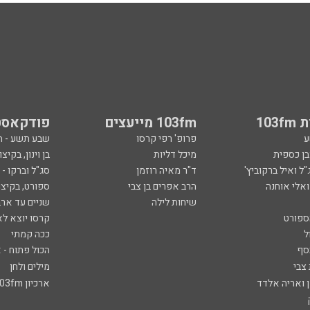
103
103fm מייעצים
פודקאסט
ע
פרופ' רפי קרסו
שבע תשע - 
ובן כספית
מיכל דליות
בן וינון, בקיצו
ל ואיל ברקוביץ'
ד"ר מאיה רוזמן
סג"ל וברקו -
ואלי אוחנה
הרב אפרים בן צבי
ספורט, בקיצו
שיחות לילה
שניים עד ארב
ספורט
קרסו יוצא לא
ל
ככה קמתי
סף
הכול פתוח - א
 צבי
מילים ולחן
ן ואריה אלדד
ארכיון 103fm