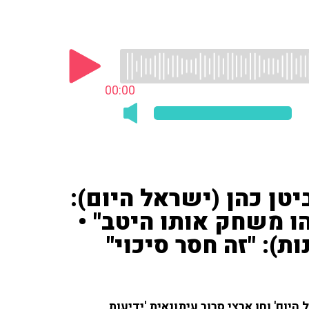
00:00
טן כהן (ישראל היום):
ו משחק אותו היטב" •
ת): "זה חסר סיכוי"
יום' וחן ארצי סרור עיתונאית 'ידיעות