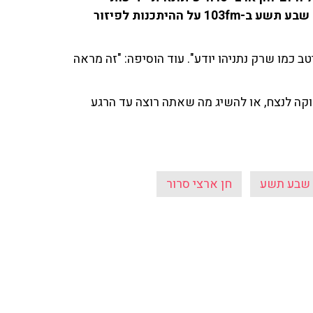
אחרונות' שוחחו עם גדעון אוקו ועמיחי אתאלי בתוכנית שבע תשע ב-103fm על ההיתכנות לפיזור
ב כמו שרק נתניהו יודע". עוד הוסיפה: "זה מראה
וקה לנצח, או להשיג מה שאתה רוצה עד הרגע
שבע תשע
חן ארצי סרור