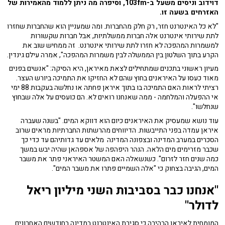
דוידוב וניסים משעל ב-103fm, וסיפרה מה ניתן ללמוד מהאמירות של
האזרחים בשעה זו.
"לא כל האינטרנט חזר, רק חלק מהחברות. ומה שמעניין הוא שהחברות שחזרו
לתת שירותי אינטרנט אלה חברות ממשלתיות, אבל חברות שקשורות
למשמרות המהפכה לא חזרו לתת שירותי אינטרנט. זה ממחיש שוב את
הקרע בתוך השלטון בין הממשלה לבין משמרות המהפכה", אמרה עילם גינדין.
מעיון ראשוני בתכנים שמתחילים לצאת מאיראן, היא הסיקה: "אנשים בפנים
מאוד כעסו על האיראנים בחוץ שהם לא החזיקו את התמיכה ביורש העצר.
רציתי לראות האם התמיכה בו בתוך איראן פחתה או נחלשה בעקבות 88 ימי
אי ההפעלה והמלחמה - ממה שאנחנו רואים לא. הם כועסים על אלה שבחוץ
שנחלשו".
עוד נושא שמעסיק את האיראנים כיום הוא דווקא המים. "בשנה שעברה
איראן עמדה בפני התייבשות. הדיווחים מהרשתות החברתיות מראים שרוב
הסכרים במערב המדינה ובצפונה המדינה מלאים עד גדותיהם עד כדי כך
שכבר מזרימים מים הלאה. הנהר היפהפה של אספהאן שהיה יבש במשך
כמה שנים חזר לזרום". כשנשאלה האם המשטר האיראני פתר את משבר
המים, הגיבה בצחוק כי "אלה השמיים פתרו את משבר המים".
"אנחנו כבר בסביבות השני מיליון ריאל
לדולר"
המומחית לאיראן הבהירה כי סגירת האינטרנט במדינה בחודשים האחרונים