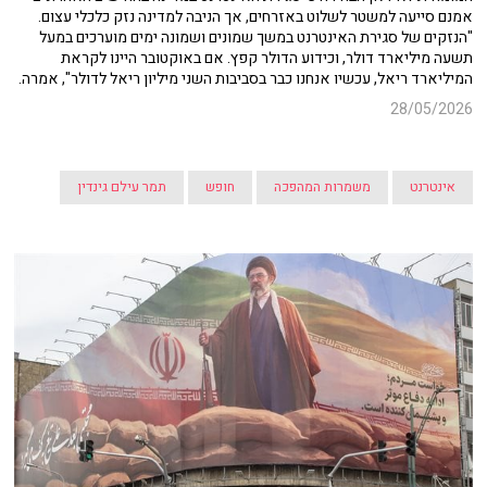
אמנם סייעה למשטר לשלוט באזרחים, אך הניבה למדינה נזק כלכלי עצום.
"הנזקים של סגירת האינטרנט במשך שמונים ושמונה ימים מוערכים במעל
תשעה מיליארד דולר, וכידוע הדולר קפץ. אם באוקטובר היינו לקראת
המיליארד ריאל, עכשיו אנחנו כבר בסביבות השני מיליון ריאל לדולר", אמרה.
28/05/2026
אינטרנט
משמרות המהפכה
חופש
תמר עילם גינדין