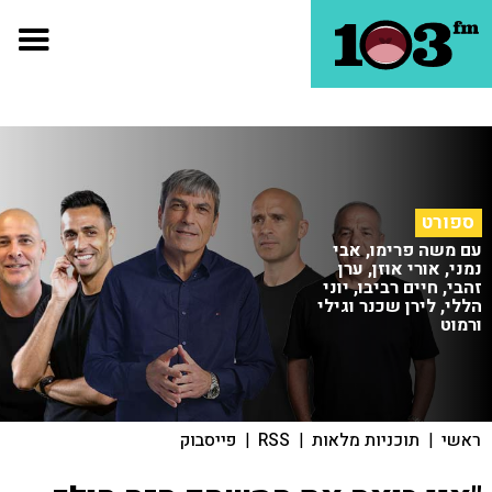
ספורט
עם משה פרימו, אבי
נמני, אורי אוזן, ערן
זהבי, חיים רביבו, יוני
הללי, לירן שכנר וגילי
ורמוט
ראשי
|
תוכניות מלאות
|
RSS
|
פייסבוק