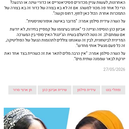
האחרונות, לעשות עניין מכדורים פסיכיאטריים או כדורי שינה או הרגעה?
הרי כל אחד פה מכור למשהו. אם זה לא בא בצורה של כדור זה בא בצורה של
התמכרות אחרת. הכול כאן לחוץ, דחוס וקשה".
על השרה עידית סילמן אמרה: "מדובר באישה אופורטוניסטית".
אביטן כהן הוסיפה וציינה כי "אנחנו בעיצומו של קמפיין בחירות, לא יודעת
אם שמתם לב. זה נוטה להיעלם בשיח. הג'ינגול האין־סופי בין המערכה
המדינית לביטחונית, לבין זה שאנחנו צוללים לתהומות הגועל של הפוליטיקה,
זה כל פעם מגעיל אותי מחדש".
על השרה סילמן אמרה: "אין הרבה מלים לתאר את זה כשהיית בצד אחד ואת
יורקת לבאר שממנה שתית מים".
27/05/2026
נפתלי בנט
עידית סילמן
שירית אביטן כהן
חן ארצי סרור