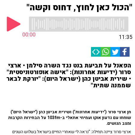
"הכול כאן לחוץ, דחוס וקשה"
00:00
11:35
הפאנל על תביעת בנט נגד השרה סילמן • ארצי
סרור (ידיעות אחרונות): "אישה אופורטוניסטית"
• שירית אביטן כהן (ישראל היום): "יורקת לבאר
שממנה שתית"
חן ארצי סרור ('ידיעות אחרונות') ושירית אביטן כהן ('ישראל היום')
שוחחו עם גדעון אוקו ועמיחי אתאלי ב-103fm על הבחירות הקרבות
ומצב הגושים.
ארצי סרור ציינה תחילה: "נראה לי שאחרי החיים בישראל בשלוש השנים