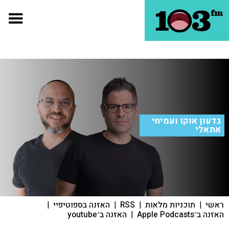
גדעון אוקו ועמיחי
אתאלי
ראשי
|
תוכניות מלאות
|
RSS
|
האזנה בספוטיפיי
|
האזנה ב־Apple Podcasts
|
האזנה ב־youtube