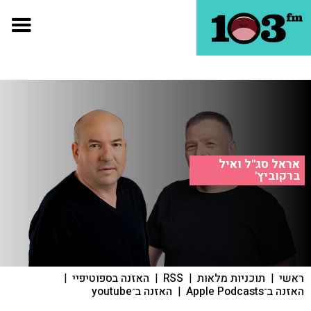
אראל סג"ל ואיל
ברקוביץ'
ראשי
|
תוכניות מלאות
|
RSS
|
האזנה בספוטיפיי
|
האזנה ב־Apple Podcasts
|
האזנה ב־youtube