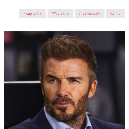
כדורגל
ליגת האלופות
אראל סג''ל
איל ברקוביץ