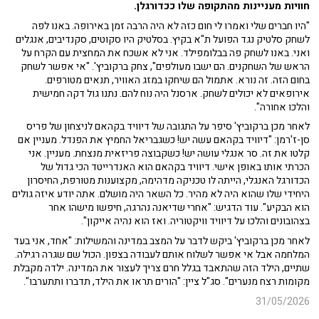
חוויות מעניינות מהתקופה שלו ככדורגלן.
"היו חברים שלי ואמרו לי חום כזה לא היה הרבה זמן באירופה. באנו לפה
לשחק סלטיק נגד הפועל ת"א בקיץ. בסלטיק היו סקוטים, סקנדיבים, אנגלים
ואני. באנו לשחק פה בבלומפילד. אני לא אשכח את המחצית עם הקרח על
הראש של השחקנים. הם ישבו מעולפים", צחק ברקוביץ'. "אי אפשר לשחק
בחום הזה. זה נורא. אתמול הם שיחקו במזג האוויר, תנאים מטורפים.
אירופאים לא יכולים לשחק. ארסנל היה נוח להם. נתנו גול דקה חמישית
והלכו אחורה".
לאחר מכן ברקוביץ' סיפר על התגובה של דיוויד בקהאם לניצחון של פריס
סן-ז'רמן: "דיוויד בקהאם עשה יש! כשגבריאל החמיץ את הפנדל. מעניין אם
קלטו את זה. סר אנגלי עושה יש! כשקבוצה פריזאית מנצחת. מעניין. אני
הכרתי אותו באופן אישי. דיוויד בקהאם הוא האנדרייטד הכי גדול של
הכדורגל האנגלי, הייתה לו טכניקה מדהימה, מקצוענות מטורפת, החיסרון
היחידי שלו שהוא היה לא מהיר. כל השאר היה מושלם. אתה יודע איזה גולים
הוא הבקיע". עוד הדגיש: "אחרי שדיאנה נהרגה, חיפשו מישהו אחר
בצהובונים והלכו על דיוויד וויקטוריה. ואז הוא נהיה אייקון".
לאחר מכן ברקוביץ' ביקש לדבר על המצב במדינה והמשילות: "אחד, אני בעד
המלחמה אבל אי אפשר לשלוח אותם לעבודה בצפון. הכול שם שגרה רגילה.
שתיים, הילד הזה שהתאבד בגלל חרם צריך לעצור את המדינה. ילדה מקבלת
מקומות רצח מנערים". סג"ל ציין: "הורים תראו את הילד, תדברו ותתערבו".
31/05/2026