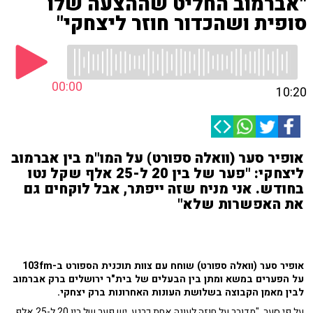
"אברמוב החליט שההצעה שלו
סופית ושהכדור חוזר ליצחקי"
00:00
10:20
אופיר סער (וואלה ספורט) על המו"מ בין אברמוב
ליצחקי: "פער של בין 20 ל-25 אלף שקל נטו
בחודש. אני מניח שזה ייפתר, אבל לוקחים גם
את האפשרות שלא"
אופיר סער (וואלה ספורט) שוחח עם צוות תוכנית הספורט ב-103fm
על הפערים במשא ומתן בין הבעלים של בית"ר ירושלים ברק אברמוב
לבין מאמן הקבוצה בשלושת העונות האחרונות ברק יצחקי.
על פי סער, "מדובר על חוזה לעונה אחת כרגע. יש פער של בין 20 ל-25 אלף