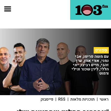
ספורט
עם משה פרימו, אבי
נמני, אורי אוזן, ערן
זהבי, חיים רביבו, יוני
הללי, לירן שכנר וגילי
ורמוט
ראשי
|
תוכניות מלאות
|
RSS
|
פייסבוק