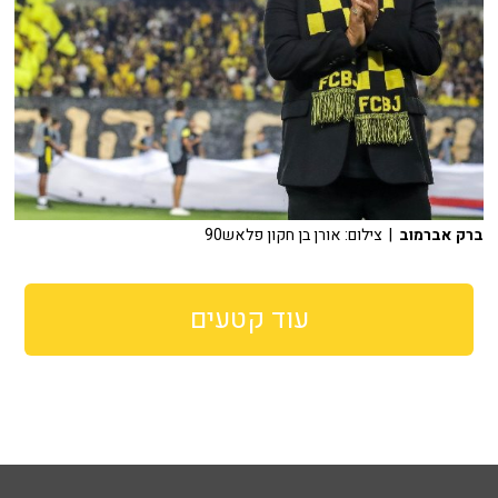
ברק אברמוב
| צילום: אורן בן חקון פלאש90
עוד קטעים