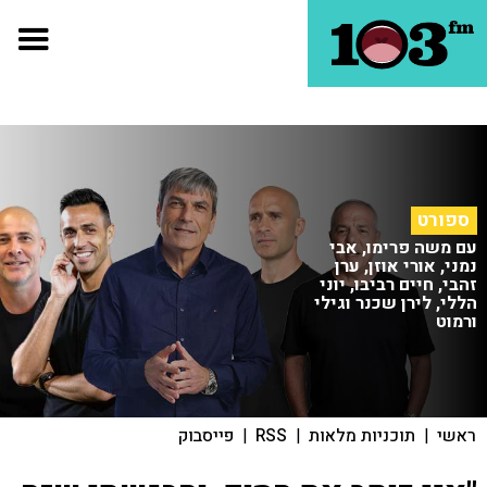
ספורט
עם משה פרימו, אבי
נמני, אורי אוזן, ערן
זהבי, חיים רביבו, יוני
הללי, לירן שכנר וגילי
ורמוט
ראשי
|
תוכניות מלאות
|
RSS
|
פייסבוק