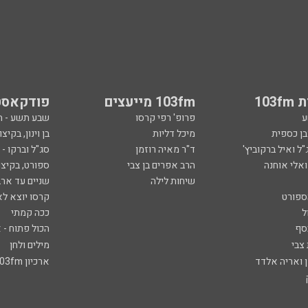
103
103fm מייעצים
פודקאסט
ע
פרופ' רפי קרסו
שבע תשע - 
ובן כספית
מיכל דליות
בן וינון, בקיצו
ל ואיל ברקוביץ'
ד"ר מאיה רוזמן
סג"ל וברקו -
ואלי אוחנה
הרב אפרים בן צבי
ספורט, בקיצו
שיחות לילה
שניים עד ארב
ספורט
קרסו יוצא לא
ל
ככה קמתי
סף
הכול פתוח - א
 צבי
מילים ולחן
ן ואריה אלדד
ארכיון 103fm