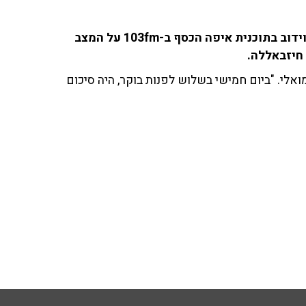
אייל שמואלי, ראש מועצת כפר ורדים, שוחח עם ענת דוידוב בתוכנית איפה הכסף ב-103fm על המצב
חיזבאללה.
ואלי. "ביום חמישי בשלוש לפנות בוקר, היה סיכום