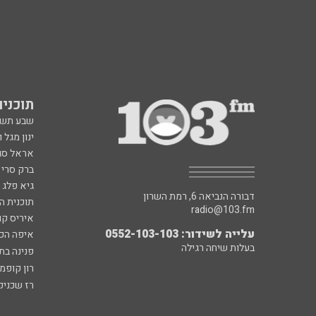
תוכניות fm
שבע תש
ינון מגל 
אראל סג"
ברק סרי 
גיא פלג
דבורה הנביאה 6, רמת השרון
תוכנית ה
radio@103.fm
איריס קו
עלייה לשידור: 0552-103-103
איפה הכ
בעלות שיחה רגילה
פנינה בת
רון קופמ
רז שכניק