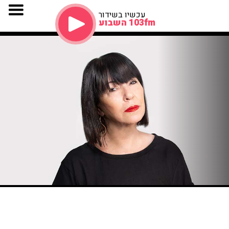
עכשיו בשידור
103fm השבוע