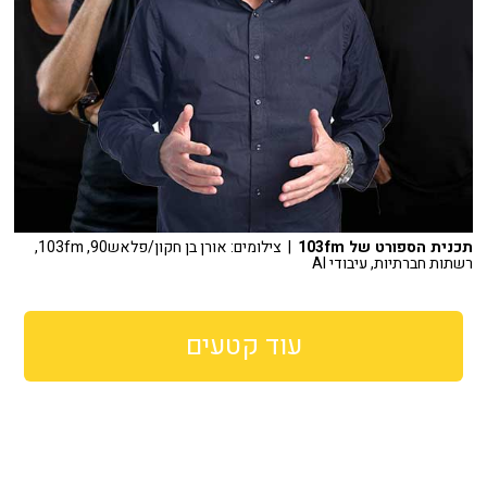
תכנית הספורט של 103fm
| צילומים: אורן בן חקון/פלאש90, 103fm,
רשתות חברתיות, עיבודי AI
עוד קטעים