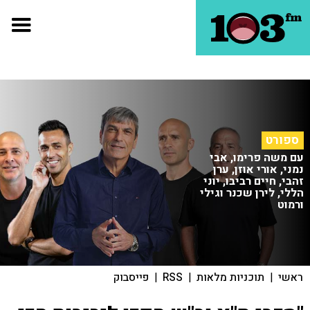
ספורט
עם משה פרימו, אבי
נמני, אורי אוזן, ערן
זהבי, חיים רביבו, יוני
הללי, לירן שכנר וגילי
ורמוט
ראשי
|
תוכניות מלאות
|
RSS
|
פייסבוק