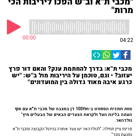
"מכבי ת"א וב"ש הפכו ליריבות הכי
מרות"
00:00
04:22
מכבי ת"א: בדרך להחתמת ענק? והאם דור פרץ
יעזוב? • וגם, טוכמן על היריבות מול ב"ש: "יש
כרגע איבה מאוד גדולה בין המועדונים"
צוות תוכנית הספורט ב-103fm דן במצבה של מכבי ת"א עם סוף
העונה בליגת העל ולקראת הצעדים הבאים של הבעלים מיץ'
גולדהאר.
פרימו ציין תחילה: "לגולדהאר יש צעד אחורה בניהול הקבוצה ומכבי ת"א
נפגעת מכך".