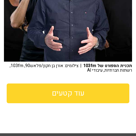
תכנית הספורט של 103fm
| צילומים: אורן בן חקון/פלאש90, 103fm,
רשתות חברתיות, עיבודי AI
עוד קטעים