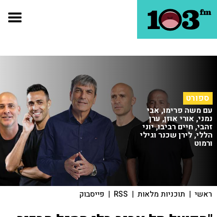
ספורט
עם משה פרימו, אבי
נמני, אורי אוזן, ערן
זהבי, חיים רביבו, יוני
הללי, לירן שכנר וגילי
ורמוט
ראשי
|
תוכניות מלאות
|
RSS
|
פייסבוק