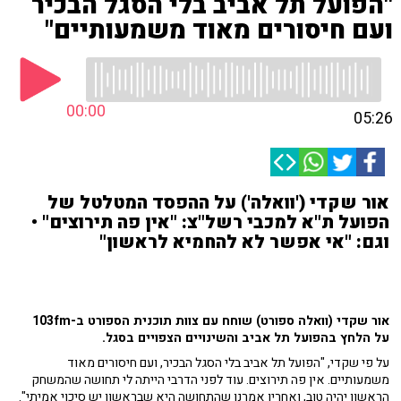
"הפועל תל אביב בלי הסגל הבכיר
ועם חיסורים מאוד משמעותיים"
00:00
05:26
אור שקדי ('וואלה') על ההפסד המטלטל של
הפועל ת"א למכבי רשל"צ: "אין פה תירוצים" •
וגם: "אי אפשר לא להחמיא לראשון"
אור שקדי (וואלה ספורט) שוחח עם צוות תוכנית הספורט ב-103fm
על הלחץ בהפועל תל אביב והשינויים הצפויים בסגל.
על פי שקדי, "הפועל תל אביב בלי הסגל הבכיר, ועם חיסורים מאוד
משמעותיים. אין פה תירוצים. עוד לפני הדרבי הייתה לי תחושה שהמשחק
הראשון יהיה טוב, ואחריו אמרנו שהתחושה היא שבראשון יש סיכוי אמיתי".