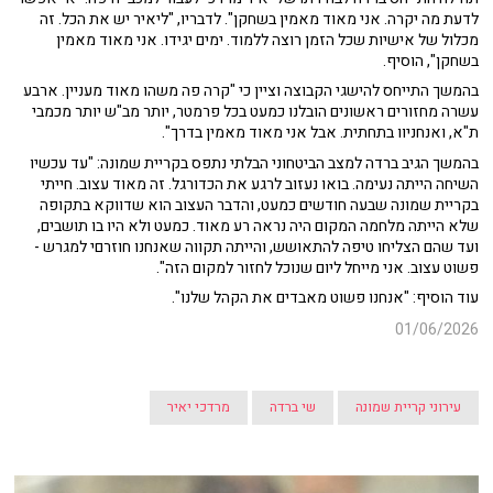
לדעת מה יקרה. אני מאוד מאמין בשחקן". לדבריו, "ליאיר יש את הכל. זה
מכלול של אישיות שכל הזמן רוצה ללמוד. ימים יגידו. אני מאוד מאמין
בשחקן", הוסיף.
בהמשך התייחס להישגי הקבוצה וציין כי "קרה פה משהו מאוד מעניין. ארבע
עשרה מחזורים ראשונים הובלנו כמעט בכל פרמטר, יותר מב"ש יותר מכמבי
ת"א, ואנחניוו בתחתית. אבל אני מאוד מאמין בדרך".
בהמשך הגיב ברדה למצב הביטחוני הבלתי נתפס בקריית שמונה: "עד עכשיו
השיחה הייתה נעימה. בואו נעזוב לרגע את הכדורגל. זה מאוד עצוב. חייתי
בקריית שמונה שבעה חודשים כמעט, והדבר העצוב הוא שדווקא בתקופה
שלא הייתה מלחמה המקום היה נראה רע מאוד. כמעט ולא היו בו תושבים,
ועד שהם הצליחו טיפה להתאושש, והייתה תקווה שאנחנו חוזרםי למגרש -
פשוט עצוב. אני מייחל ליום שנוכל לחזור למקום הזה".
עוד הוסיף: "אנחנו פשוט מאבדים את הקהל שלנו".
01/06/2026
עירוני קריית שמונה
שי ברדה
מרדכי יאיר