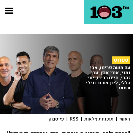
ספורט
עם משה פרימו, אבי
נמני, אורי אוזן, ערן
זהבי, חיים רביבו, יוני
הללי, לירן שכנר וגילי
ורמוט
ראשי
|
תוכניות מלאות
|
RSS
|
פייסבוק