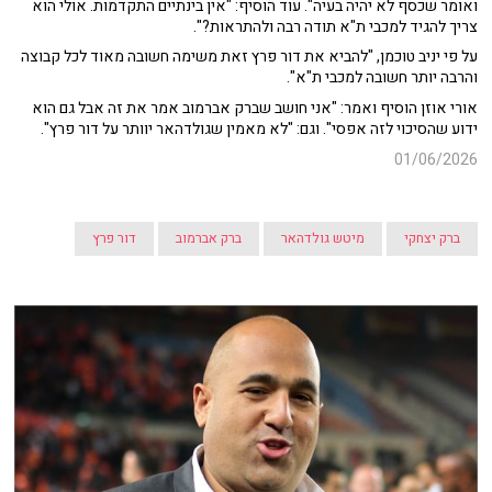
ואומר שכסף לא יהיה בעיה". עוד הוסיף: "אין בינתיים התקדמות. אולי הוא
צריך להגיד למכבי ת"א תודה רבה ולהתראות?".
על פי יניב טוכמן, "להביא את דור פרץ זאת משימה חשובה מאוד לכל קבוצה
והרבה יותר חשובה למכבי ת"א".
אורי אוזן הוסיף ואמר: "אני חושב שברק אברמוב אמר את זה אבל גם הוא
ידוע שהסיכוי לזה אפסי". וגם: "לא מאמין שגולדהאר יוותר על דור פרץ".
01/06/2026
ברק יצחקי
מיטש גולדהאר
ברק אברמוב
דור פרץ