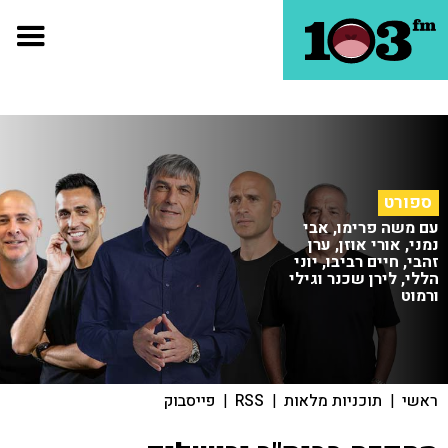
ספורט
עם משה פרימו, אבי
נמני, אורי אוזן, ערן
זהבי, חיים רביבו, יוני
הללי, לירן שכנר וגילי
ורמוט
ראשי
|
תוכניות מלאות
|
RSS
|
פייסבוק