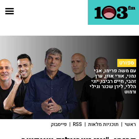
ספורט
עם משה פרימו, אבי
נמני, אורי אוזן, ערן
זהבי, חיים רביבו, יוני
הללי, לירן שכנר וגילי
ורמוט
ראשי
|
תוכניות מלאות
|
RSS
|
פייסבוק