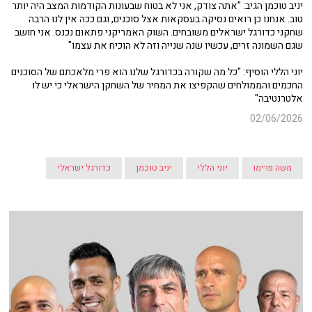
יניב טוכמן הגיב: "אתה צודק, אני לא בטוח שבעונות הקודמות המצב היה יותר
טוב. אנחנו כן רואים נסיקה בעסקאות אצל סוכנים, וגם ככה אין לנו הרבה
שחקני כדורגל ישראלים משובחים. השוק האמריקני פתאום נכנס. אני חושב
שגם השמונה זרים, עכשיו שנה שנייה וזה לא הוכיח את עצמו"
יוני הללי הוסיף: "כל מה שקורה בכדורגל שלנו הוא פרי מלאכתם של הסוכנים
החכמים והממולחים שהקפיצו את המחיר של השחקן הישראלי כי יש לו
אלטרנטיבה"
02/06/2026
משה פרימו
יוני הללי
יניב טוכמן
כדורגל ישראלי