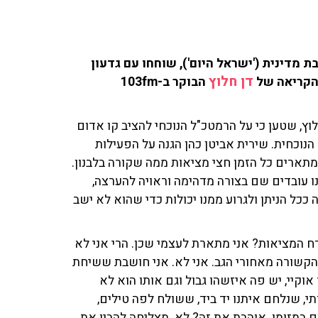
בת מדינית ('ישראל היום'), שוחחו עם גדעון
דן חלוץ
הבוקר ב-103fm
וץ, שטען כי על הרמטכ"ל הנוכחי להציב קו אדום
נוכחית. שירית אביטן כהן הגנה על הפעילות
תארים כל הזמן חצי מציאות ממה שקורה בלבנון.
לנו עובדים שם בצורה מדהימה וראויה להערצה,
ל הניתן ולגרוע ממנו יכולות כדי שהוא לא ישב
ורח המציאות? אני מתארת לעצמי שכן. הרי אני לא
הקשורה מאחורי הגב. אני לא. אני חושבת ששיחת
אוקיי, יש פה איזשהו גבול וגם אותו הוא לא
, שנלחם איתנו יד ביד, ששולח לפה טילים,
במזומן. אוהבת את זה? לא. מצליחה להבין את