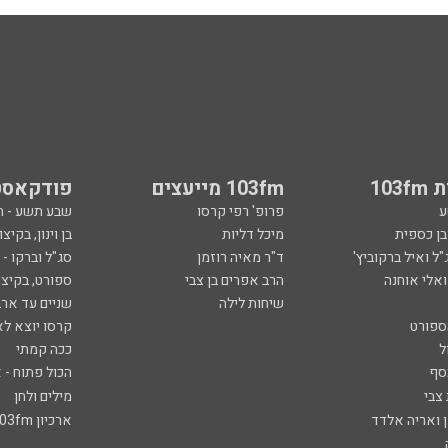
103
103fm מייעצים
פודקאסט
ע
פרופ' רפי קרסו
שבע תשע - 
ובן כספית
מיכל דליות
בן וינון, בקיצו
ל ואיל ברקוביץ'
ד"ר מאיה רוזמן
סג"ל וברקו -
ואלי אוחנה
הרב אפרים בן צבי
ספורט, בקיצו
שיחות לילה
שניים עד ארב
ספורט
קרסו יוצא לא
ל
ככה קמתי
סף
הכול פתוח - א
 צבי
מילים ולחן
ן ואריה אלדד
ארכיון 103fm