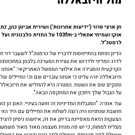
מול חיזבאללה
חן ארצי סרור ('ידיעות אחרונות') ושירית אביטן כהן, כת
אוקו ועמיחי אתאלי ב-103fm על החזית הלבנונית ועל הקריאה של
לרמטכ"ל.
הדיון נפתח בהתייחסות לדבריו של הרמטכ"ל לשעבר דני חל
לדרג המדיני ולדרוש את עצירת המערכה בלבנון במתכונתה ה
הקרקעית והסבירה את אילוצי הממשל האמריקאי: "אנחנו מ
חיזבאללה יורה עלינו כי אנחנו עובדים שם וכי החיילים ש
ומנקים שם את השטח. המטרה היא להחליש את חיזבאללה ככ
על הגבול שלך ויתכנן את המתקפה הבאה".
עוד אמרה: "המגבלות המדיניות זה זוועה בעיניי. האם הן כ
חושבת שנתניהו היה רוצה לשלוח את החיילים עם היד הזו 
הצעקות הזאת מאפיינת בדיוק את זה, איזשהו ניסיון להגיד 
מצליח למתוח, כי יש פה מנהיג מעצמה מאוד מאוד משמעותי
ששולח לפה מטוסים, ששולח לפה גיבוי ודורש את התשלום 