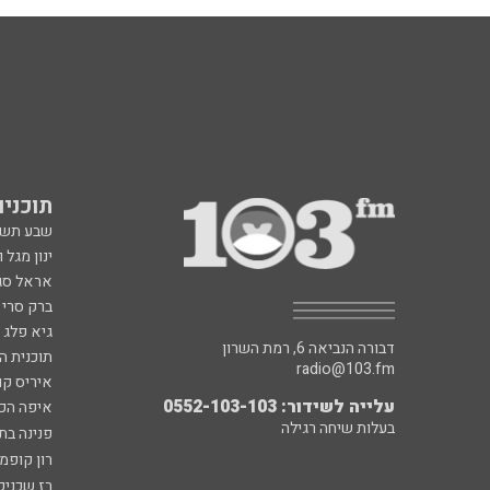
תוכניות fm
שבע תש
ינון מגל 
אראל סג"
ברק סרי 
גיא פלג
דבורה הנביאה 6, רמת השרון
תוכנית ה
radio@103.fm
איריס קו
עלייה לשידור: 0552-103-103
איפה הכ
בעלות שיחה רגילה
פנינה בת
רון קופמ
רז שכניק