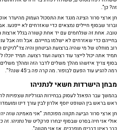
זה? כן".
חן ארצי סרור הציגה מנגד את התסכול העמוק מהיעדר אופ
וברור שבסוף חיילים נמצאים כדי שאזרחים לא ייפגעו. אב
טובה. אחת זה שנלחמים עם יד אחת קשורה בגלל ארצות הב
בחייהם כדי שאזרחים לא ישלמו בחייהם. אבל וזה אבל ענק 
רוב מוחלט של מי שהיה ברצועת הביטחון והיה צד"לניקים ו
תמיד אתה יכול לייצר עוד רצועה ועוד רצועה. תמיד יוכלו ל
בסוף צריך איזשהו מהלך משלים לדבר הזה ומהלך משלים אי
רמה להגיע עוד הפעם לבופור. מה קרה פה ב־45 שנה?".
מבחן הישרדות חשאי לנתניהו
בהמשך עבר הפאנל לעסוק בבחירות הגורליות שצפויות להי
ראש בראש בין השופט יוסף אלרון לבין עורך דינו ומועמדו ש
חן ארצי סרור הביעה תקווה מפוכחת: "אני מאמינה שזה יהי
אולי אני חיה בסרט שבסוף יבחרו פרקליט של נתניהו. זה כ
כבר ראינו דברים מופרכים, אז אני מקווה".