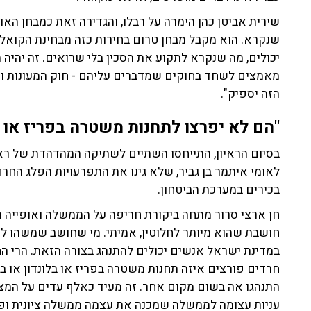
שירית אביטן כהן הימרה על רבלו, והגדירה זאת כמבחן האו
שנקרא. הוא מקבל מבחן טרום בחירות כזה מבחינת הקואליצי
יכולים, מה שנקרא לתקוע את הסכין בלי שרואים. זה יהיה 
מאמצים לשחד בחוקים שמדברים עליהם - חוק המעונות וח
הזה יספיק".
"הם לא יפרצו לתחנות משטרה בפריז או ב
בסיום הראיון, התייחסו השתיים לשתיקה המהדהדת של ראש
לאומי איתמר בן גביר, שלא גינו את התפרעויות הפלג החרד
בכירים במערכת הביטחון.
חן ארצי סרור מתחה ביקורת חריפה על הממשלה ואופייה הצי
חושבת שהוא מיותר לחלוטין, אמיתי. מי שחושב שמשהו לא
במדינת ישראל אנשים יכולים להתנהג בצורה הזאת. הרי הח
חרדים פורצים איזה תחנות משטרה בפריז או בלונדון או ב
התנהגו אה בשום מקום אחר. זה מעיד כאלף עדים על המצב
עניות עצומה לממשלה שמכנה את עצמה ממשלה ציונית ופועל