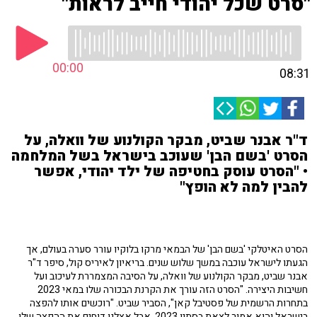
"סרט שכל יהודי חייב לראות"
00:00
08:31
ד"ר אבנר שביט, מבקר הקולנוע של וואלה, על
הסרט 'בשם הבן' שעוכב בישראל בשל המלחמה
• "הסרט עוסק בחטיפה של ילד יהודי, אפשר
להבין למה לא הופץ"
הסרט האיטלקי 'בשם הבן' של הבמאי מרקו בלוקיו עורר סערה בעולם, אך
הגעתו לישראל עוכבה במשך שלוש שנים. בריאיון לאיריס קול, סיפר ד"ר
אבנר שביט, מבקר הקולנוע של וואלה, על הסיבה המצמררת לעיכוב ועל
חשיבות היצירה. "הסרט הזה עורך את הקרנת הבכורה שלו במאי 2023
בתחרות הרשמית של פסטיבל קאן", הסביר שביט. "רוכשים אותו להפצה
בישראל והוא אמור לצאת בסתיו 2023, אבל אצלנו דוחים את ההפצה שלו