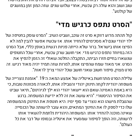
שוב ושוב והוא עולה רק עכשיו, אחרי שלוש שנים. שזה המון זמן במושגים
של קולנוע".
"הסרט נתפס כרגיש מדי"
קול תהתה מדוע דווקא סרט זה עוכב, ושביט השיב: "הסרט עוסק בחטיפה של
ילד יהודי שגם לא מסכימים להחזיר אותו. אז עכשיו אפשר להבין למה לא
הפיצו אותו בישראל. ברור שלא הייתה פניות רגשית באופן כללי, אבל הסרט
הזה במיוחד נתפס כרגיש מדי. אני חושב שרק עכשיו, אחרי שכל החטופים
שנשארו בחיים חזרו הביתה, התקבלה החלטה שאולי זה הזמן להפיץ את
הסרט. אני מאוד שמח שהפיצו אותו, למרות שזה תמיד יהיה מאוד רגיש. זה
סרט מצוין, סיפור חשוב שאני חושב שכל יהודי צריך לראות".
עלילת הסרט מתרחשת באיטליה של אמצע המאה ה־19. "אומנת נוצרייה של
משפחה יהודית לקחה תינוק יהודי והטבילה אותו, לכאורה מכוונות טובות, כי
היא באמת האמינה שאם הוא יישאר יהודי הוא ילך לגיהינום", תיאר שביט
את הסיפור ההיסטורי. "היא עושה את זה ללא ידיעת המשפחה. ברגע
שהטבלת מישהו הוא נוצרי עד סוף ימיו. היא חוטפת את התינוק מהמשפחה
שלו כדי לספק לו את החינוך המתאים, והוא עובר לרשותה של הכנסייה
שאינה מוכנה להחזיר אותו. המשפחה היהודית נלחמת להשאיר אותו
לרשותה, וזה הופך לסיפור שמסעיר את איטליה ובסופו של דבר את כל
העולם".