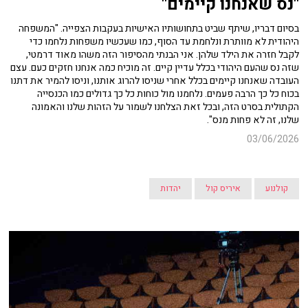
"נס שאנחנו קיימים"
בסיום דבריו, שיתף שביט בתחושותיו האישיות בעקבות הצפייה. "המשפחה
היהודית לא מוותרת ונלחמת עד הסוף, כמו שעכשיו משפחות נלחמו כדי
לקבל חזרה את הילד שלהן. אני הבנתי מהסיפור הזה משהו מאוד דרמטי,
שזה נס שהעם היהודי בכלל עדיין קיים. זה מוכיח כמה אנחנו חזקים כעם. עצם
העובדה שאנחנו קיימים בכלל אחרי שניסו להרוג אותנו, וניסו להמיר את דתנו
בכוח כל כך הרבה פעמים. נלחמנו מול כוחות כל כך גדולים כמו הכנסייה
הקתולית בסרט הזה, ובכל זאת הצלחנו לשמור על הזהות שלנו והאמונה
שלנו, זה לא פחות מנס".
03/06/2026
קולנוע
איריס קול
יהדות