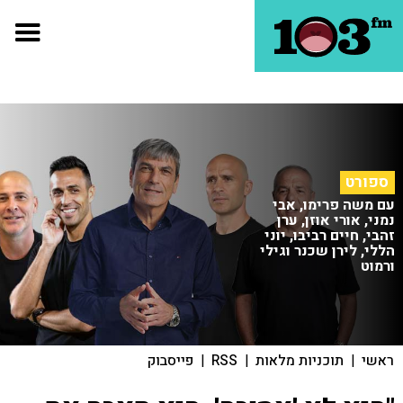
ספורט
עם משה פרימו, אבי
נמני, אורי אוזן, ערן
זהבי, חיים רביבו, יוני
הללי, לירן שכנר וגילי
ורמוט
ראשי
|
תוכניות מלאות
|
RSS
|
פייסבוק