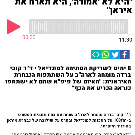
"היא לא 'אמורה', היא תארח את
איראן"
00:00
11:30
8 ימים לשריקת הפתיחה למונדיאל • ד"ר קובי
ברדה מומחה לארה"ב על השתתפות הנבחרת
האיראנית: "האיום של פיפ"א שהם לא ישתתפו
כנראה הכריע את הכף"
ד"ר קובי ברדה מומחה לארה"ב שוחח עם צוות תוכנית הספורט
ב-103fm על ההכנות למונדיאל ובפרט על שילובה של נבחרת איראן
בטורניר היוקרתי.
"היא לא 'אמורה', היא תארח את איראן", ציין תחילה. "אתמול רוביו אמר