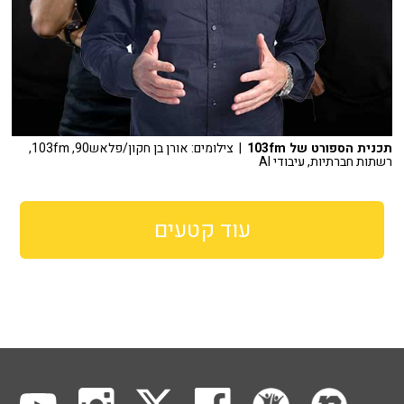
תכנית הספורט של 103fm
| צילומים: אורן בן חקון/פלאש90, 103fm,
רשתות חברתיות, עיבודי AI
עוד קטעים