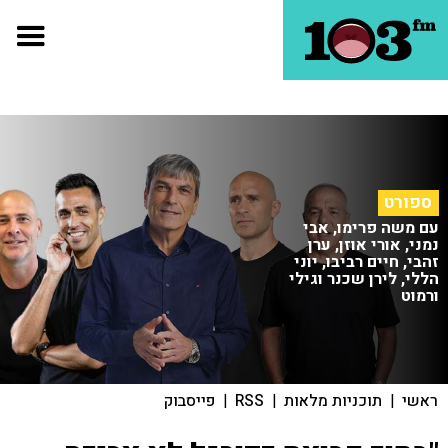
ספורט
עם משה פרימו, אבי
נמני, אורי אוזן, ערן
זהבי, חיים רביבו, יוני
הללי, לירן שכנר וגילי
ורמוט
ראשי
|
תוכניות מלאות
|
RSS
|
פייסבוק