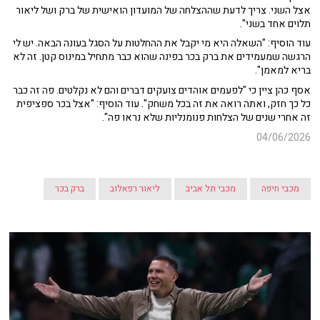
אצל השני. צריך לדעת שההצלחה של המועדון הואישית של ברק ושל ליאור
תלוים אחד בשני".
עוד הוסיף: "השאלה היא מי יקבל את ההחלטות על הסגל בעונה הבאה. יש לי
הרגשה שמעמידים את ברק בכר בפינה שהוא כבר מתחיל במינוס קטן. זה לא
בריא למאמן".
אסף כהן ציין כי "לפעמים אוהדים צועקים דברים והם לא נקלטים. פה זה כבר
כל כך חזק, ואתה רואה את זה בכל משחק". עוד הוסיף: "אצל בכר ספציפית
זה אחרי שנים של הצלחות פנומנליות שלא נראו פה".
04/06/2026
מכבי חיפה
מכבי תל אביב
ליאור רפאלוב
ברק בכר