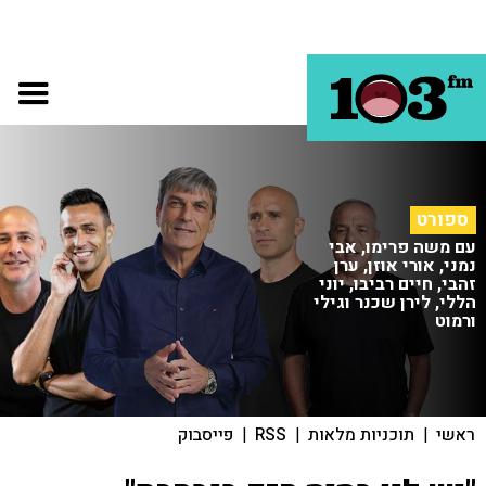
ספורט
עם משה פרימו, אבי
נמני, אורי אוזן, ערן
זהבי, חיים רביבו, יוני
הללי, לירן שכנר וגילי
ורמוט
ראשי
|
תוכניות מלאות
|
RSS
|
פייסבוק