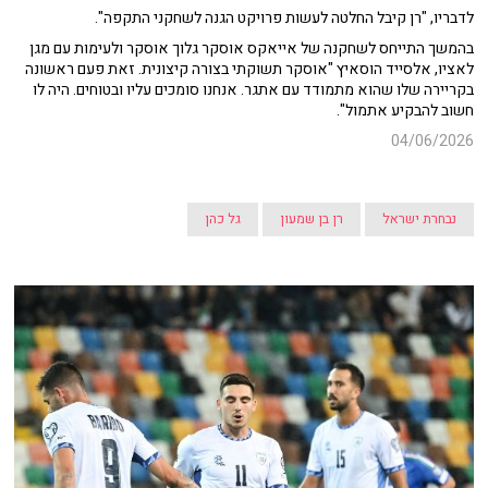
לדבריו, "רן קיבל החלטה לעשות פרויקט הגנה לשחקני התקפה".
בהמשך התייחס לשחקנה של אייאקס אוסקר גלוך אוסקר ולעימות עם מגן
לאציו, אלסייד הוסאיץ "אוסקר תשוקתי בצורה קיצונית. זאת פעם ראשונה
בקריירה שלו שהוא מתמודד עם אתגר. אנחנו סומכים עליו ובטוחים. היה לו
חשוב להבקיע אתמול".
04/06/2026
נבחרת ישראל
רן בן שמעון
גל כהן