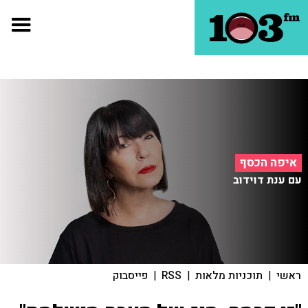
איפה הכסף
עם ענת דוידוב
ראשי
|
תוכניות מלאות
|
RSS
|
פייסבוק