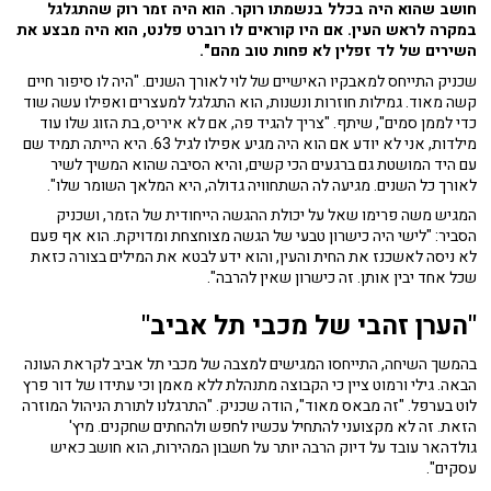
חושב שהוא היה בכלל בנשמתו רוקר. הוא היה זמר רוק שהתגלגל
במקרה לראש העין. אם היו קוראים לו רוברט פלנט, הוא היה מבצע את
השירים של לד זפלין לא פחות טוב מהם".
שכניק התייחס למאבקיו האישיים של לוי לאורך השנים. "היה לו סיפור חיים
קשה מאוד. גמילות חוזרות ונשנות, הוא התגלגל למעצרים ואפילו עשה שוד
כדי לממן סמים", שיתף. "צריך להגיד פה, אם לא איריס, בת הזוג שלו עוד
מילדות, אני לא יודע אם הוא היה מגיע אפילו לגיל 63. היא הייתה תמיד שם
עם היד המושטת גם ברגעים הכי קשים, והיא הסיבה שהוא המשיך לשיר
לאורך כל השנים. מגיעה לה השתחוויה גדולה, היא המלאך השומר שלו".
המגיש משה פרימו שאל על יכולת ההגשה הייחודית של הזמר, ושכניק
הסביר: "לישי היה כישרון טבעי של הגשה מצוחצחת ומדויקת. הוא אף פעם
לא ניסה לאשכנז את החית והעין, והוא ידע לבטא את המילים בצורה כזאת
שכל אחד יבין אותן. זה כישרון שאין להרבה".
"הערן זהבי של מכבי תל אביב"
בהמשך השיחה, התייחסו המגישים למצבה של מכבי תל אביב לקראת העונה
הבאה. גילי ורמוט ציין כי הקבוצה מתנהלת ללא מאמן וכי עתידו של דור פרץ
לוט בערפל. "זה מבאס מאוד", הודה שכניק. "התרגלנו לתורת הניהול המוזרה
הזאת. זה לא מקצועני להתחיל עכשיו לחפש ולהחתים שחקנים. מיץ'
גולדהאר עובד על דיוק הרבה יותר על חשבון המהירות, הוא חושב כאיש
עסקים".