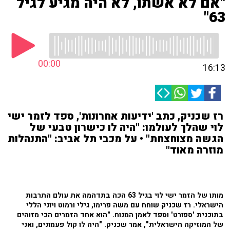
"אם לא אשתו, לא היה מגיע לגיל
63"
00:00
16:13
רז שכניק, כתב 'ידיעות אחרונות', ספד לזמר ישי
לוי שהלך לעולמו: "היה לו כישרון טבעי של
הגשה מצוחצחת" • על מכבי תל אביב: "התנהלות
מוזרה מאוד"
מותו של הזמר ישי לוי בגיל 63 הכה בתדהמה את עולם התרבות
הישראלי. רז שכניק שוחח עם משה פרימו, גילי ורמוט ויוני הללי
בתוכנית 'ספורט' וספד לאמן המנוח. "הוא אחד הזמרים הכי מזוהים
של המוזיקה הישראלית", אמר שכניק. "היה לו קול פעמונים, ואני