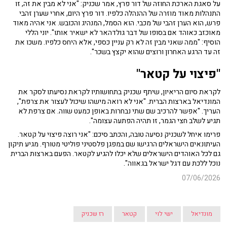
על סאגת הארכת החוזה של דור פרץ, אמר שכניק: "אני לא מבין את זה, זו
התנהלות מאוד מוזרה של ההנהלה כלפיו. דור פרץ היום, אחרי שערן זהבי
פרש, הוא הערן זהבי של מכבי. הוא הסמל, המנהיג והכובש. אני אהיה מאוד
מאוכזב כאוהד אם בסופו של דבר גולדהאר לא ישאיר אותו". יוני הללי
הוסיף: "ממה שאני מבין זה לא רק עניין כספי, אלא היחס כלפיו. משכו את
זה עד הרגע האחרון ורוצים שהוא יקצץ בשכר".
"פיצוי על קטאר"
לקראת סיום הריאיון, שיתף שכניק בתחושותיו לקראת נסיעתו לסקר את
המונדיאל בארצות הברית. "אני לא רואה מישהו שיכול לעצור את צרפת",
העריך. "אפשר להרכיב שם שתי נבחרות באופן כמעט שווה. אם צרפת לא
תגיע לשלב חצי הגמר, זו תהיה הפתעה עצומה".
פרימו איחל לשכניק נסיעה טובה, והכתב סיכם: "אני רוצה פיצוי על קטאר.
העיתונאים הישראלים הרגישו שם במפגן פלסטיני פוליטי מטורף. מגיע תיקון
גם לכל האוהדים הישראלים שלא יכלו להגיע לקטאר. הפעם בארצות הברית
נוכל ללכת עם דגל ישראל בגאווה".
07/06/2026
מונדיאל
ישי לוי
קטאר
רז שכניק