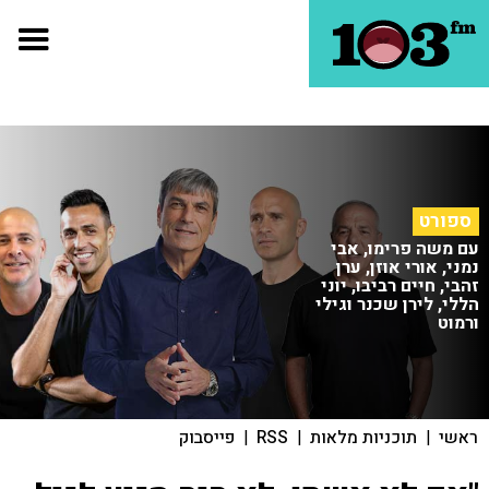
ספורט
עם משה פרימו, אבי
נמני, אורי אוזן, ערן
זהבי, חיים רביבו, יוני
הללי, לירן שכנר וגילי
ורמוט
ראשי
|
תוכניות מלאות
|
RSS
|
פייסבוק