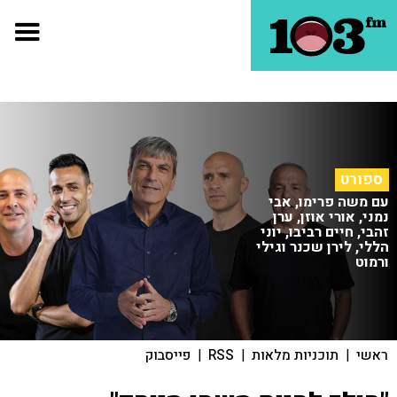
ספורט
עם משה פרימו, אבי
נמני, אורי אוזן, ערן
זהבי, חיים רביבו, יוני
הללי, לירן שכנר וגילי
ורמוט
ראשי
|
תוכניות מלאות
|
RSS
|
פייסבוק