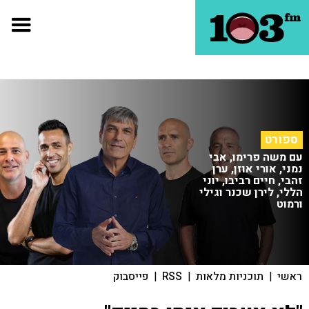
ספורט
עם משה פרימו, אבי
נמני, אורי אוזן, ערן
זהבי, חיים רביבו, יוני
הללי, לירן שכנר וגילי
ורמוט
ראשי
|
תוכניות מלאות
|
RSS
|
פייסבוק