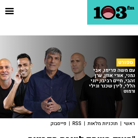
ספורט
עם משה פרימו, אבי
נמני, אורי אוזן, ערן
זהבי, חיים רביבו, יוני
הללי, לירן שכנר וגילי
ורמוט
ראשי
|
תוכניות מלאות
|
RSS
|
פייסבוק