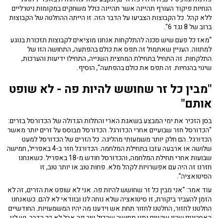
הנחיות פיקוד העורף תהיינה אשר תהיינה כולל משחקים במקומות ניטרליים
ללא קהל. כל הקבוצות הצביעו על הדבר הזה. זו הייתה ההחלטה של הקבוצות
ברוב של 8 נגד 6".
"מאז כל פעם שיש סכנה להתלקחות אנחנו מוציאים לקבוצות תזכורת בנוגע
למתווה. העניין שאתמול זה תפס את כולם בהפתעה, התחושה הזו של
התלקחות. זה התחיל בתחילת המחצית השנייה, התחילו ידיעות והערכות,
שינוי בהנחיות. זה תפס את כולם בהפתעה", הוסיף.
"מבין כל זר שחושש להיות פה - לא שופט
אותם"
בסן הזכיר את ימי המבצע בשאגת הארי והתלות הגדולה של הכדורסל בזרים:
"הכדורסל חזר שבועיים אחרי הכדורגל. הכדורסל מבוסס על זרים יותר מאשר
הכדורגל. הם חלק יותר משמעותי מהליגה. כל הזרים של הכדורסל למעט
שלושה או ארבעה עזבו בתחילת המלחמה. הכדורגל חזר ב-4 באפריל, חמישה
שבועות אחרי תחילת המלחמה, והכדורסל חודש מ-18 באפריל. כשאנחנו
חזרנו זה היה עם אפשרויות לקהל מלא. פחות טוב או יותר טוב, זו
הסיטואציה".
עוד אמר: "אני מבין כל זר שחושש להיות פה. אני לא שופט את הזרים, זה לא
הזמן להעביר ביקורת, זו סיטואציה שלא נוחה לנו ובוודאי לא להם. כשאנחנו
החלטנו לחזור, החלטנו לחזור תחת אש וידענו מה יהיו המשמעויות. החודשיים
האחרונים שהיו שקטים נתנו תחושה שהכול טוב פה אבל לא כך הדבר. יש לנו