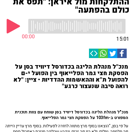
ההתלקחות מול איראן: "תפס את
כולם בהפתעה"
00:00
15:01
מנכ"ל מנהלת הליגה בכדורסל דיוויד בסן על
הפסקת חצי גמר הפלייאוף בין הפועל י-ם
להפועל ת"א וההאשמות ההדדיות • ציין: "לא
רואה סיבה שנעצור כרגע"
מנכ"ל מנהלת הליגה בכדורסל דיוויד בסן שוחח עם צוות תוכנית
הספורט ב-103fm על הפסקת חצי גמר הפלייאוף.
על פי בסן, "הוצאנו בסוף מרץ מתווה לחזרה לפעילות. בסוף מרץ עדיין הייתה
פה מלחמה, טילים, ולא היו פה זרים, ונקבע שהליגה חוזרת באפריל תחת