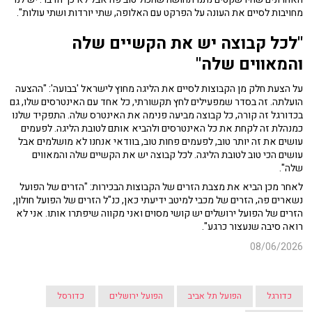
מחויבות לסיים את העונה על הפרקט עם האלופה, שתי יורדות ושתי עולות".
"לכל קבוצה יש את הקשיים שלה
והמאווים שלה"
על הצעת חלק מן הקבוצות לסיים את הליגה מחוץ לישראל 'בבועה': "ההצעה
הועלתה. זה בסדר שמפעילים לחץ תקשורתי, כל אחד עם האינטרסים שלו, גם
בכדורגל זה קורה, כל קבוצה מביעה פנימה את האינטרס שלה. התפקיד שלנו
כמנהלת זה לקחת את כל האינטרסים ולהביא אותם לטובת הליגה. לפעמים
עושים את זה יותר טוב, לפעמים פחות טוב, בוודאי אנחנו לא מושלמים אבל
עושים הכי טוב לטובת הליגה. לכל קבוצה יש את הקשיים שלה והמאווים
שלה".
לאחר מכן הביא את מצבת הזרים של הקבוצות הבכירות: "הזרים של הפועל
נשארים פה, הזרים של מכבי למיטב ידיעתי כאן, כנ"ל הזרים של הפועל חולון,
הזרים של הפועל ירושלים יש קושי מסוים ואני מקווה שיפתרו אותו. אני לא
רואה סיבה שנעצור כרגע".
08/06/2026
כדורגל
הפועל תל אביב
הפועל ירושלים
כדורסל