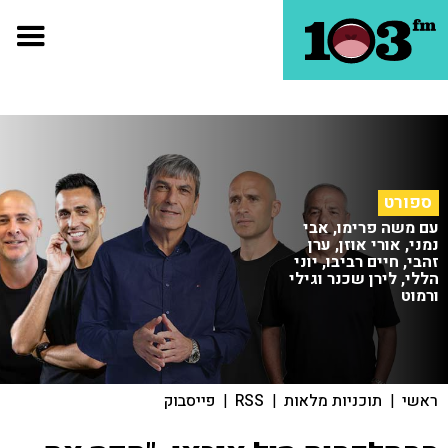
ספורט
עם משה פרימו, אבי
נמני, אורי אוזן, ערן
זהבי, חיים רביבו, יוני
הללי, לירן שכנר וגילי
ורמוט
ראשי
|
תוכניות מלאות
|
RSS
|
פייסבוק