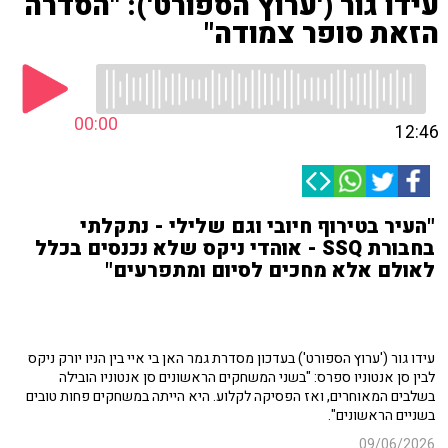
עידו גור ('ערוץ הספורט'): "הסדרה
הזאת סופר צמודה"
00:00
12:46
"העיר בטירוף חיובי וגם שלילי - נתקלתי
בחבורת SSQ - אוהדי ניקס שלא נכנסים בכלל
לאולם אלא מחכים לסיום ומתפרעים"
עידו גור ('ערוץ הספורט') בעדכון מסדרת גמר האן בי איי בין הניו יורק ניקס
לבין סן אנטוניו ספרס: "בשני המשחקים הראשונים סן אנטוניו הובילה
בשלבים המאוחרים, ואז הפסיקה לקלוע. היא הייתה במשחקים פחות טובים
בשניים הראשונים".
09/06/2026