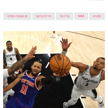
ספורט
NBA
עידו גור
ניו יורק ניקס
סן אנטוניו ספרס