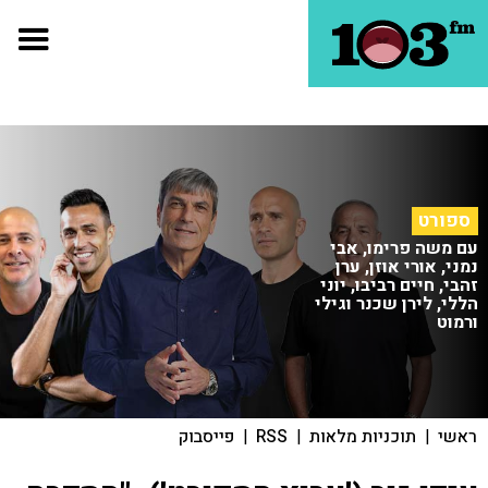
ספורט
עם משה פרימו, אבי
נמני, אורי אוזן, ערן
זהבי, חיים רביבו, יוני
הללי, לירן שכנר וגילי
ורמוט
ראשי
|
תוכניות מלאות
|
RSS
|
פייסבוק