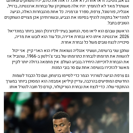
גם אם, מסיבה זו או אחרת, לא אוכל לראות את כולם, יהיו משחקים שאותם
אשתדל מאד לא להחמיץ. יהיו אלה משחקיהן של נבחרות ארגנטינה, ברזיל,
אנגליה, פורטוגל, צרפת, ספרד וגרמניה. כל אחת מהנבחרות האלה, הגיעה
למונדיאל בתקווה להניף בסיומו את הגביע, ובשורותיהן אכן מצויים השחקנים
הטובים בתבל.
הראשון שבהם הוא ליאו מסי, הנחשב בעיני לכדורגלן הטוב ביותר במונדיאל
2026. ארגנטינה איתו היא נבחרת אדירה, וכל עוד הוא לובש את מדיה,
סיכוייה לנצח טובים משל כל נבחרת אחרת.
שחקן שני ברשימה, ושעיני אנגליה נשואות אליו הוא הארי קיין. אני יכול
להשוות את תרומתו לנבחרת כתרומתו של בובי צ'רלטון ב-1966, שהוביל אז
את הנבחרת לזכייתה היחידה בגביע העולם. אין מחמאה גדולה יותר לקיין
מאשר להזכירו בנשימה אחת עם סר בובי המנוח.
גם צרפת הגיעה לטורניר הגמר כדי לסיימו בניצחון, ועם כל הכבוד לשמות
החדשים המופיעים בהרכבה, עדיין קיליאן אמבפה הוא המסוכן ביותר במערך
ההתקפי שלה. כדי לנצח את נבחרת הטריקולור, קודם כל חובה לנטרל אותו.