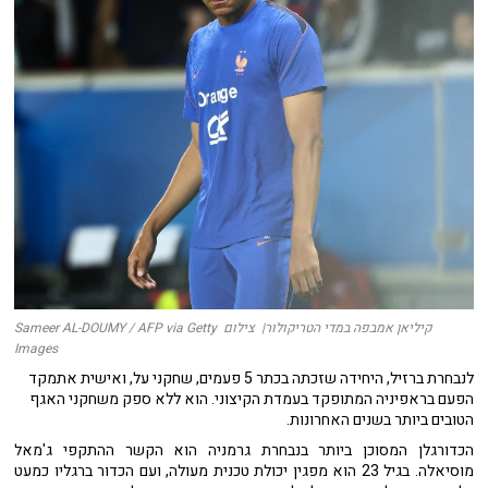
קיליאן אמבפה במדי הטריקולור| צילום Sameer AL-DOUMY / AFP via Getty
Images
לנבחרת ברזיל, היחידה שזכתה בכתר 5 פעמים, שחקני על, ואישית אתמקד
הפעם בראפיניה המתופקד בעמדת הקיצוני. הוא ללא ספק משחקני האגף
הטובים ביותר בשנים האחרונות.
הכדורגלן המסוכן ביותר בנבחרת גרמניה הוא הקשר ההתקפי ג'מאל
מוסיאלה. בגיל 23 הוא מפגין יכולת טכנית מעולה, ועם הכדור ברגליו כמעט