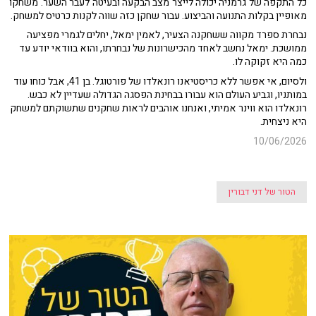
כל התקפה של גרמניה יכולה לייצר מצב הבקעה ובעיטה לעבר השער. משחקו
מאופיין בקלות התנועה והביצוע. עבור שחקן כזה שווה לקנות כרטיס למשחק.
נבחרת ספרד מקווה ששחקנה הצעיר, לאמין ימאל, יחלים לגמרי מפציעה
ממושכת. ימאל נחשב לאחד מהכישרונות של נבחרתו, והוא בוודאי יודע עד
כמה היא זקוקה לו.
ולסיום, אי אפשר ללא כריסטיאנו רונאלדו של פורטוגל. בן 41, אבל כוחו עוד
במותניו, וגביע העולם הוא עבורו בבחינת הפסגה הגדולה שעדיין לא כבש.
רונאלדו הוא ווינר אמיתי, ואנחנו אוהבים לראות שחקנים שתשוקתם למשחק
היא ניצחית.
10/06/2026
הטור של דני דבורין