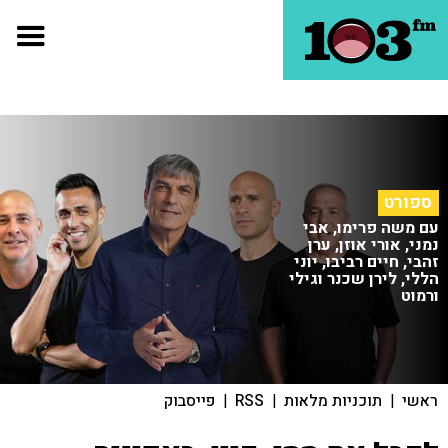
ספורט
עם משה פרימו, אבי
נמני, אורי אוזן, ערן
זהבי, חיים רביבו, יוני
הללי, לירן שכנר וגילי
ורמוט
ראשי
|
תוכניות מלאות
|
RSS
|
פייסבוק