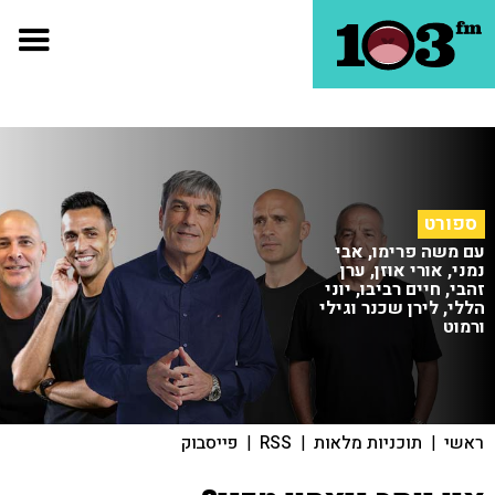
ספורט
עם משה פרימו, אבי
נמני, אורי אוזן, ערן
זהבי, חיים רביבו, יוני
הללי, לירן שכנר וגילי
ורמוט
ראשי
|
תוכניות מלאות
|
RSS
|
פייסבוק