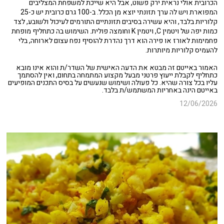
הכרובית אולי נראית ירק פשוט, אבל היא שייכת למשפחת המצליבים
המפוארת ויש לה ערך תזונתי יוצא מן הכלל. ב-100 גרם כרובית יש כ-25
קלוריות בלבד, והיא עשירה בסיבים תזונתיים התורמים לעיכול ולשובע, לצד
כמות יפה של ויטמין C, ויטמין K וחומצה פולית. השימוש בה כתחליף מופחת
פחמימות לאורז או פירה הוא דרך נהדרת להוסיף נפח עצום לארוחה, בלי
להעמיס קלוריות מיותרות.
האמור באייטם זה מבטא את הדעה האישית של השדר/ת והוא אינו מובא
כתחליף לקבלת ייעוץ פרטני מבעל מקצוע המתמחה בתחום, ואין להסתמך
עליו בכל צורה שהיא. כל פעולה ושימוש שנעשים על בסיס התכנים המופיעים
באייטם הינה באחריות המשתמש/ת בלבד.
12/06/2026