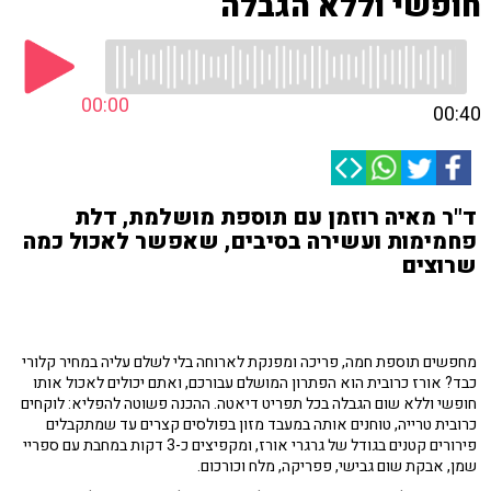
חופשי וללא הגבלה
00:00
00:40
ד"ר מאיה רוזמן עם תוספת מושלמת, דלת
פחמימות ועשירה בסיבים, שאפשר לאכול כמה
שרוצים
מחפשים תוספת חמה, פריכה ומפנקת לארוחה בלי לשלם עליה במחיר קלורי
כבד? אורז כרובית הוא הפתרון המושלם עבורכם, ואתם יכולים לאכול אותו
חופשי וללא שום הגבלה בכל תפריט דיאטה. ההכנה פשוטה להפליא: לוקחים
כרובית טרייה, טוחנים אותה במעבד מזון בפולסים קצרים עד שמתקבלים
פירורים קטנים בגודל של גרגרי אורז, ומקפיצים כ-3 דקות במחבת עם ספריי
שמן, אבקת שום גבישי, פפריקה, מלח וכורכום.