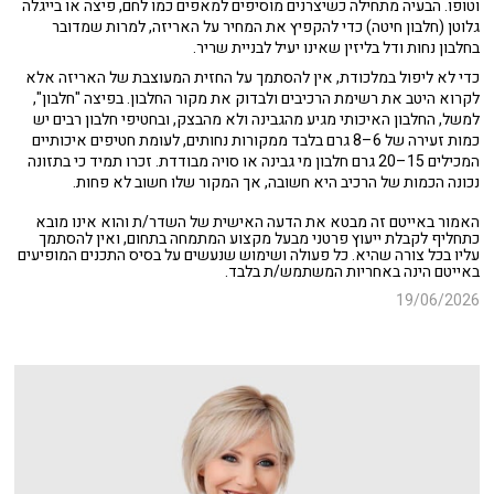
וטופו. הבעיה מתחילה כשיצרנים מוסיפים למאפים כמו לחם, פיצה או בייגלה
גלוטן (חלבון חיטה) כדי להקפיץ את המחיר על האריזה, למרות שמדובר
בחלבון נחות ודל בליזין שאינו יעיל לבניית שריר.
כדי לא ליפול במלכודת, אין להסתמך על החזית המעוצבת של האריזה אלא
לקרוא היטב את רשימת הרכיבים ולבדוק את מקור החלבון. בפיצה "חלבון",
למשל, החלבון האיכותי מגיע מהגבינה ולא מהבצק, ובחטיפי חלבון רבים יש
כמות זעירה של 6–8 גרם בלבד ממקורות נחותים, לעומת חטיפים איכותיים
המכילים 15–20 גרם חלבון מי גבינה או סויה מבודדת. זכרו תמיד כי בתזונה
נכונה הכמות של הרכיב היא חשובה, אך המקור שלו חשוב לא פחות.
האמור באייטם זה מבטא את הדעה האישית של השדר/ת והוא אינו מובא
כתחליף לקבלת ייעוץ פרטני מבעל מקצוע המתמחה בתחום, ואין להסתמך
עליו בכל צורה שהיא. כל פעולה ושימוש שנעשים על בסיס התכנים המופיעים
באייטם הינה באחריות המשתמש/ת בלבד.
19/06/2026