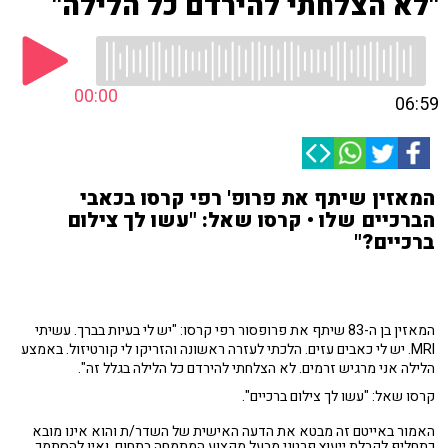
"לא הצלחתי להירדם כל הלילה"
00:00
06:59
המאזין שיתף את פרופ' רפי קרסו בכאבי
הברכיים שלו • קרסו שאל: "עשו לך צילום
ברכיים?"
המאזין בן ה-83 שיתף את פרופסור רפי קרסו: "יש לי בעיות בברך. עשיתי
MRI. יש לי כאבים עזים. הלכתי לעזרה ראשונה והזריקו לי קורטיזול. באמצע
הלילה אני מרגיש זרמים. לא הצלחתי להירדם כל הלילה בגלל זה".
קרסו שאל: "עשו לך צילום ברכיים".
האמור באייטם זה מבטא את הדעה האישית של השדר/ת והוא אינו מובא
כתחליף לקבלת ייעוץ פרטני מבעל מקצוע המתמחה בתחום, ואין להסתמך