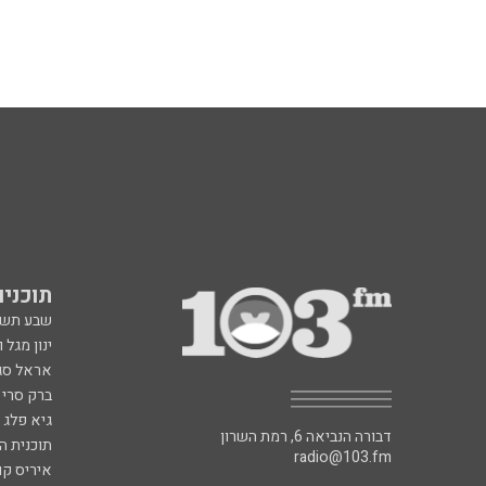
תוכניות fm
שבע תש
ינון מגל 
אראל סג"
ברק סרי 
גיא פלג
דבורה הנביאה 6, רמת השרון
תוכנית ה
radio@103.fm
איריס קו