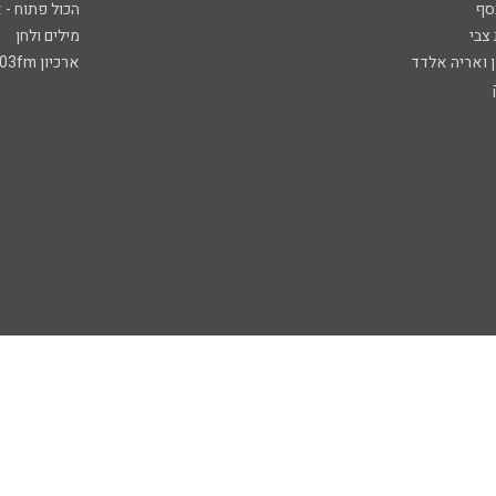
סף
הכול פתוח - א
 צבי
מילים ולחן
ן ואריה אלדד
ארכיון 103fm