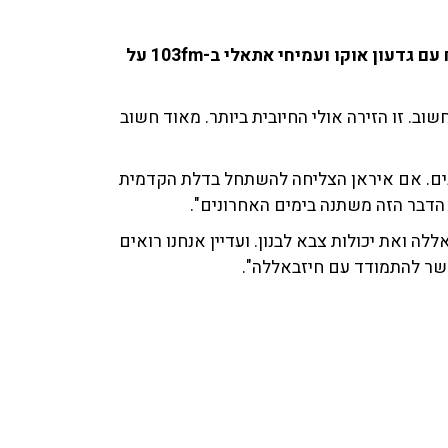
הפרשן לענייני פלסטינים אוהד חמו (חדשות 12) שוחח עם גדעון אוקו ועמיחי אתאלי ב-103fm על
וב. זו הזירה אולי החיובית ביותר. מאוד חשוב
נים. אם איראן הצליחה להשתחל בדלת הקדמית
 הדבר הזה משתנה בימים האחרונים".
ללה ואת יכולות צבא לבנון. ועדיין אנחנו רואים
פשר להתמודד עם חיזבאללה".