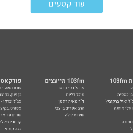
עוד קטעים
103
103fm מייעצים
פודקאסט
ע
פרופ' רפי קרסו
שבע תשע - 
ובן כספית
מיכל דליות
בן וינון, בקיצו
ל ואיל ברקוביץ'
ד"ר מאיה רוזמן
סג"ל וברקו -
ואלי אוחנה
הרב אפרים בן צבי
ספורט, בקיצו
שיחות לילה
שניים עד ארב
ספורט
קרסו יוצא לא
ל
ככה קמתי