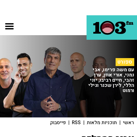
ספורט
עם משה פרימו, אבי
נמני, אורי אוזן, ערן
זהבי, חיים רביבו, יוני
הללי, לירן שכנר וגילי
ורמוט
ראשי
|
תוכניות מלאות
|
RSS
|
פייסבוק