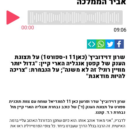
אביר הממלכה
00:00
09:06
שרון דוידוביץ' (כאן11 ו-ספורט1) על תצוגת
הענק של קפטן אנגליה הארי קיין: "גדול יותר
מוויין רוני? זה לא משנה"; על הנבחרת: "צריכה
להיות מודאגת"
שרון דוידוביץ' שדר ופרשן כאן 11 למונדיאל שוחח עם צוות תוכנית
ספורט על תצוגת הענק (ד') של כוכב נבחרת אנגליה הארי קיין מול
נבחרת ר.ד. קונגו.
לדבריו, "אני מאוד אוהב אותו. הוא כיום שחקן הכדורגל האהוב עליי ברמה
האישית. זה הרבה בגלל הדרך שעברנו ביחד. כל צופי הפרמיירליג ראו את